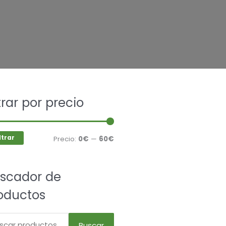
car
ltrar por precio
Precio
Precio
mínimo
máximo
ltrar
Precio:
0€
—
60€
scador de
oductos
Buscar