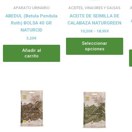
pue
APARATO URINARIO
ACEITES, VINAGRES Y SALSAS
A
eleg
ABEDUL (Betula Pendula
ACEITE DE SEIMILLA DE
en
Roth) BOLSA 40 GR
CALABAZA NATURGREEN
la
NATURCID
10,30
€
-
18,95
€
pág
3,20
€
de
Seleccionar
pro
opciones
Añadir al
carrito