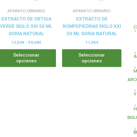
se
se
pueden
puede
APARATO URINARIO
APARATO URINARIO
elegir
elegir
EXTRACTO DE ORTIGA
EXTRACTO DE
en
en
C
VERDE SIGLO XXI 50 ML
ROMPEPIEDRAS SIGLO XXI
la
la
SORIA NATURAL
50 ML SORIA NATURAL
página
página
12,50
€
-
59,38
€
11,95
€
de
de
producto
produ
Seleccionar
Seleccionar
A
opciones
opciones
M
ARO
Y
H
BISU
B