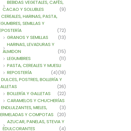
BEBIDAS VEGETALES, CAFÉS,
CACAO Y SOLUBLES
(9)
CEREALES, HARINAS, PASTA,
EGUMBRES, SEMILLAS Y
EPOSTERÍA
(72)
GRANOS Y SEMILLAS
(13)
HARINAS, LEVADURAS Y
ALMIDON
(15)
LEGUMBRES
(11)
PASTA, CEREALES Y MUESLI
REPOSTERÍA
(4)
(18)
DULCES, POSTRES, BOLLERÍA Y
ALLETAS
(26)
cto
BOLLERÍA Y GALLETAS
(22)
CARAMELOS Y CHUCHERÍAS
les
ENDLULZANTES, MIELES,
(3)
es.
ERMELADAS Y COMPOTAS
(20)
AZUCAR, PANELAS, STEVIA Y
es
EDULCORANTES
(4)