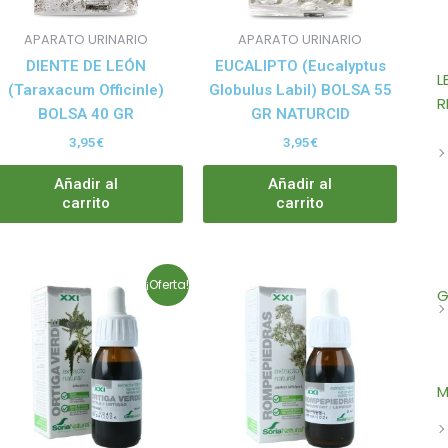
APARATO URINARIO
APARATO URINARIO
DIENTE DE LEÓN
EUCALIPTO (Eucalyptus
L
(Taraxacum Officinle)
Globulus Labil) BOLSA 55
R
BOLSA 40 GR
GR NATURCID
3,95
€
3,95
€
Añadir al
Añadir al
carrito
carrito
Rango
Este
Este
¡Oferta!
G
de
producto
produ
precios:
tiene
tiene
desde
12,50€
múltiples
múltip
hasta
variantes.
variant
59,38€
M
Las
Las
opciones
opcion