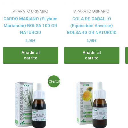
APARATO URINARIO
APARATO URINARIO
CARDO MARIANO (Silybum
COLA DE CABALLO
Marianum) BOLSA 100 GR
(Equisetum Anverse)
NATURCID
BOLSA 40 GR NATURCID
3,95
€
3,95
€
Añadir al
Añadir al
carrito
carrito
Rango
Este
¡Oferta!
de
producto
precios:
tiene
desde
10,95€
múltiples
hasta
variantes.
29,57€
Las
opciones