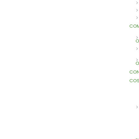
COM
O
O
CON
COS