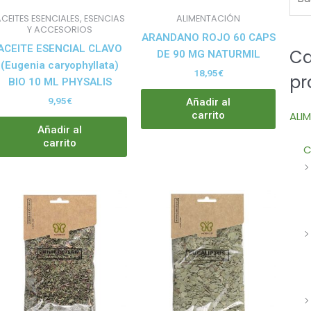
den
CEITES ESENCIALES, ESENCIAS
ALIMENTACIÓN
ir
Y ACCESORIOS
ARANDANO ROJO 60 CAPS
ACEITE ESENCIAL CLAVO
Ca
DE 90 MG NATURMIL
(Eugenia caryophyllata)
18,95
€
pr
ina
BIO 10 ML PHYSALIS
9,95
€
Añadir al
ducto
ALI
carrito
Añadir al
carrito
C