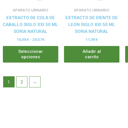
se
pueden
APARATO URINARIO
APARATO URINARIO
elegir
EXTRACTO DE COLA DE
EXTRACTO DE DIENTE DE
en
CABALLO SIGLO XXI 50 ML
LEON SIGLO XXI 50 ML
la
SORIA NATURAL
SORIA NATURAL
página
10,95
€
-
29,57
€
11,95
€
de
producto
Seleccionar
Añadir al
opciones
carrito
1
2
→