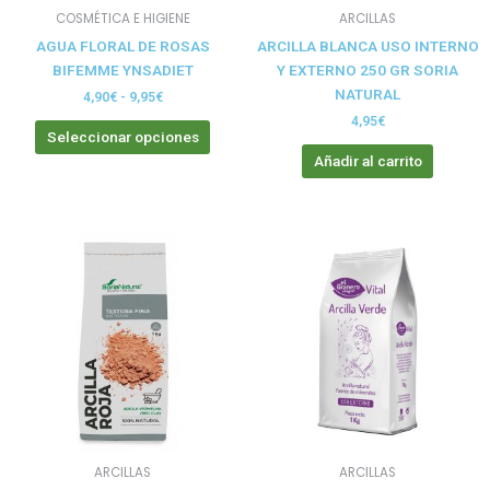
elegir
COSMÉTICA E HIGIENE
ARCILLAS
en
AGUA FLORAL DE ROSAS
ARCILLA BLANCA USO INTERNO
la
BIFEMME YNSADIET
Y EXTERNO 250 GR SORIA
página
NATURAL
de
4,90
€
-
9,95
€
producto
4,95
€
Seleccionar opciones
Añadir al carrito
ARCILLAS
ARCILLAS