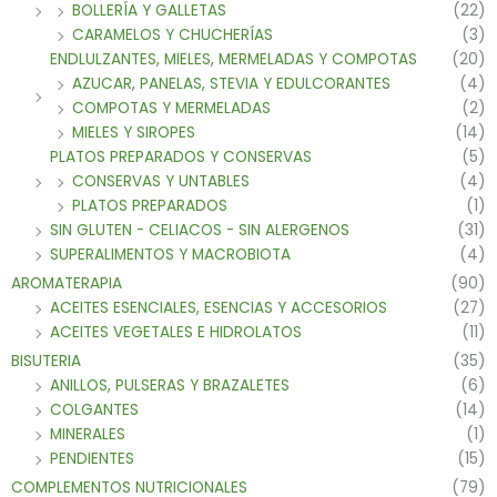
BOLLERÍA Y GALLETAS
(22)
CARAMELOS Y CHUCHERÍAS
(3)
ENDLULZANTES, MIELES, MERMELADAS Y COMPOTAS
(20)
AZUCAR, PANELAS, STEVIA Y EDULCORANTES
(4)
COMPOTAS Y MERMELADAS
(2)
MIELES Y SIROPES
(14)
PLATOS PREPARADOS Y CONSERVAS
(5)
CONSERVAS Y UNTABLES
(4)
PLATOS PREPARADOS
(1)
SIN GLUTEN - CELIACOS - SIN ALERGENOS
(31)
SUPERALIMENTOS Y MACROBIOTA
(4)
AROMATERAPIA
(90)
ACEITES ESENCIALES, ESENCIAS Y ACCESORIOS
(27)
ACEITES VEGETALES E HIDROLATOS
(11)
BISUTERIA
(35)
ANILLOS, PULSERAS Y BRAZALETES
(6)
COLGANTES
(14)
MINERALES
(1)
PENDIENTES
(15)
COMPLEMENTOS NUTRICIONALES
(79)