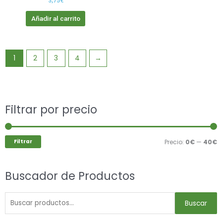
3,75
€
Añadir al carrito
1
2
3
4
→
Buscar
Filtrar por precio
P
P
por:
m
m
Filtrar
Precio:
0€
—
40€
Buscador de Productos
Buscar