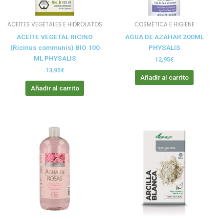
ACEITES VEGETALES E HIDROLATOS
COSMÉTICA E HIGIENE
ACEITE VEGETAL RICINO
AGUA DE AZAHAR 200ML
(Ricinus communis) BIO 100
PHYSALIS
ML PHYSALIS
12,95
€
13,95
€
Añadir al carrito
Añadir al carrito
Rango
Este
de
producto
precios:
tiene
desde
4,90€
múltiples
hasta
variantes.
9,95€
Las
opciones
se
pueden