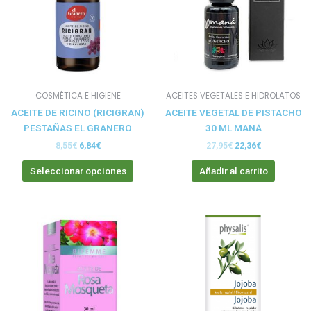
variantes.
Las
opciones
se
pueden
elegir
COSMÉTICA E HIGIENE
ACEITES VEGETALES E HIDROLATOS
en
ACEITE DE RICINO (RICIGRAN)
ACEITE VEGETAL DE PISTACHO
la
PESTAÑAS EL GRANERO
30 ML MANÁ
página
de
8,55
€
6,84
€
27,95
€
22,36
€
producto
Seleccionar opciones
Añadir al carrito