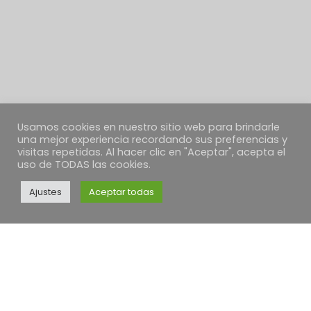
Usamos cookies en nuestro sitio web para brindarle
una mejor experiencia recordando sus preferencias y
visitas repetidas. Al hacer clic en "Aceptar", acepta el
uso de TODAS las cookies.
Ajustes
Aceptar todas
EMPRESA
PANACEA QUINTANAR
Vicente Díaz Jorge
N.I.F. 70353463M
C/ Concepción, 24