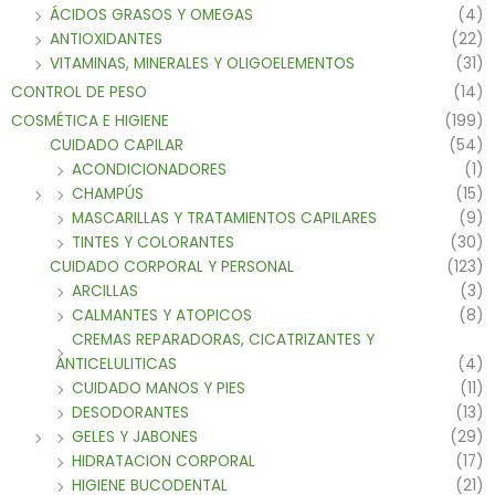
ÁCIDOS GRASOS Y OMEGAS
(4)
ANTIOXIDANTES
(22)
VITAMINAS, MINERALES Y OLIGOELEMENTOS
(31)
CONTROL DE PESO
(14)
COSMÉTICA E HIGIENE
(199)
CUIDADO CAPILAR
(54)
ACONDICIONADORES
(1)
CHAMPÚS
(15)
MASCARILLAS Y TRATAMIENTOS CAPILARES
(9)
TINTES Y COLORANTES
(30)
CUIDADO CORPORAL Y PERSONAL
(123)
ARCILLAS
(3)
CALMANTES Y ATOPICOS
(8)
CREMAS REPARADORAS, CICATRIZANTES Y
ANTICELULITICAS
(4)
CUIDADO MANOS Y PIES
(11)
DESODORANTES
(13)
GELES Y JABONES
(29)
HIDRATACION CORPORAL
(17)
HIGIENE BUCODENTAL
(21)