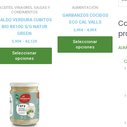
pueden
puede
ACEITES, VINAGRES, SALSAS Y
ALIMENTACIÓN
elegir
elegir
CONDIMENTOS
GARBANZOS COCIDOS
en
en
ALDO VERDURA CUBITOS
Ca
ECO CAL VALLS
la
la
BIO 8X10G S/G NATUR
3,95
€
-
4,95
€
pr
página
página
GREEN
de
de
3,90
€
-
42,12
€
Seleccionar
producto
produ
ALI
opciones
Seleccionar
opciones
C
e
ducto
e
iples
antes.
iones