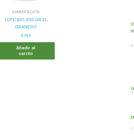
den
ALIMENTACIÓN
ir
TOFU BIO 400 GR EL
L
GRANERO
R
8,95
€
ina
Añadir al
ducto
carrito
G
M