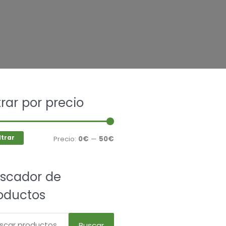
car
ltrar por precio
Precio
Precio
mínimo
máximo
ltrar
Precio:
0€
—
50€
cto
scador de
les
es.
oductos
es
Buscar