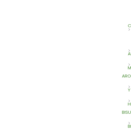
C
A
M
ARO
Y
H
BISU
B