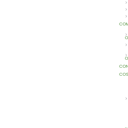
COM
O
O
CON
COS