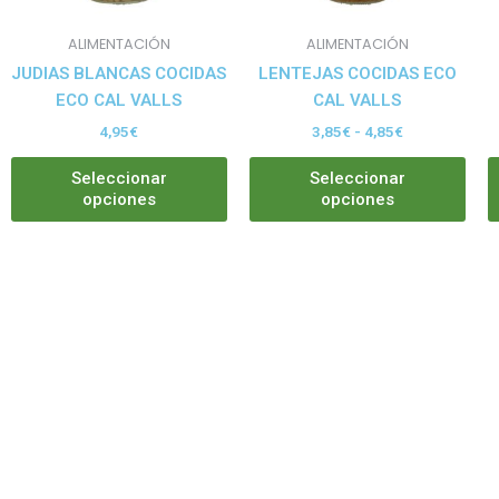
se
se
pueden
pue
ALIMENTACIÓN
ALIMENTACIÓN
elegir
eleg
JUDIAS BLANCAS COCIDAS
LENTEJAS COCIDAS ECO
en
en
ECO CAL VALLS
CAL VALLS
la
la
4,95
€
3,85
€
-
4,85
€
página
pág
de
de
Seleccionar
Seleccionar
producto
pro
opciones
opciones