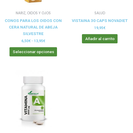
pueden
elegir
NARIZ, OIDOS Y OJOS
SALUD
en
CONOS PARA LOS OIDOS CON
VISTAINA 30 CAPS NOVADIET
la
CERA NATURAL DE ABEJA
página
19,95
€
SILVESTRE
de
Añadir al carrito
producto
6,50
€
-
13,95
€
Seleccionar opciones