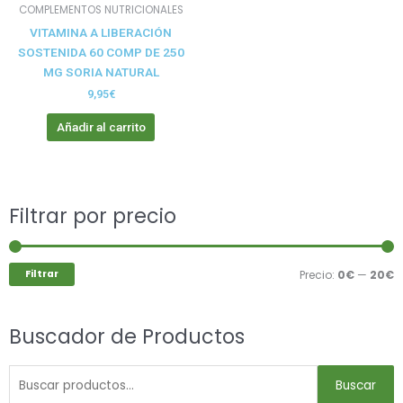
COMPLEMENTOS NUTRICIONALES
VITAMINA A LIBERACIÓN
SOSTENIDA 60 COMP DE 250
MG SORIA NATURAL
9,95
€
Añadir al carrito
Buscar
Filtrar por precio
P
P
por:
m
m
Filtrar
Precio:
0€
—
20€
Buscador de Productos
Buscar