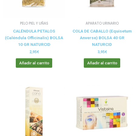
PELO PIEL Y UÑAS
APARATO URINARIO
CALÉNDULA PETALOS
COLA DE CABALLO (Equisetum
(Caléndula Officinalis) BOLSA
Anverse) BOLSA 40 GR
10 GR NATURCID
NATURCID
2,95
€
3,95
€
Añadir al carrito
Añadir al carrito
Rango
Este
de
producto
precios:
tiene
desde
6,50€
múltiples
hasta
variantes.
13,95€
Las
opciones
se