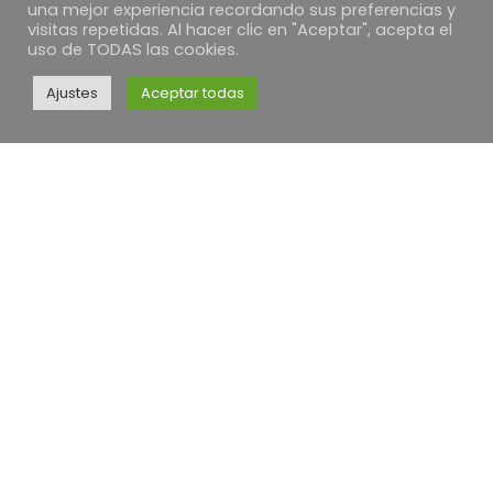
una mejor experiencia recordando sus preferencias y
visitas repetidas. Al hacer clic en "Aceptar", acepta el
uso de TODAS las cookies.
EMPRESA
Ajustes
Aceptar todas
PANACEA QUINTANAR
Vicente Díaz Jorge
N.I.F. 70353463M
C/ Concepción, 24
Quintanar de la Orden, 45800
Toledo – ESPAÑA