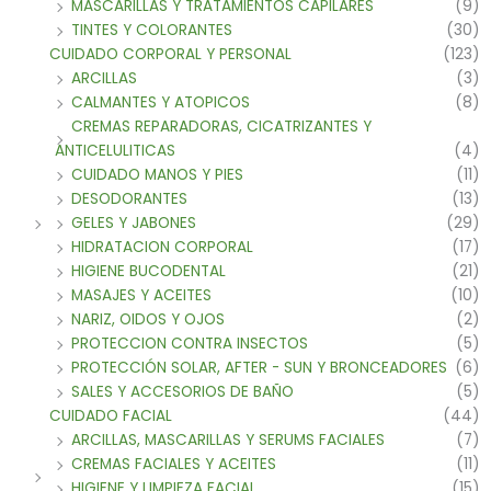
MASCARILLAS Y TRATAMIENTOS CAPILARES
(9)
TINTES Y COLORANTES
(30)
CUIDADO CORPORAL Y PERSONAL
(123)
ARCILLAS
(3)
CALMANTES Y ATOPICOS
(8)
CREMAS REPARADORAS, CICATRIZANTES Y
ANTICELULITICAS
(4)
CUIDADO MANOS Y PIES
(11)
DESODORANTES
(13)
GELES Y JABONES
(29)
HIDRATACION CORPORAL
(17)
HIGIENE BUCODENTAL
(21)
MASAJES Y ACEITES
(10)
NARIZ, OIDOS Y OJOS
(2)
PROTECCION CONTRA INSECTOS
(5)
PROTECCIÓN SOLAR, AFTER - SUN Y BRONCEADORES
(6)
SALES Y ACCESORIOS DE BAÑO
(5)
CUIDADO FACIAL
(44)
ARCILLAS, MASCARILLAS Y SERUMS FACIALES
(7)
CREMAS FACIALES Y ACEITES
(11)
HIGIENE Y LIMPIEZA FACIAL
(15)