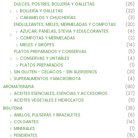
DULCES, POSTRES, BOLLERÍA Y GALLETAS
(26)
BOLLERÍA Y GALLETAS
(22)
CARAMELOS Y CHUCHERÍAS
(3)
ENDLULZANTES, MIELES, MERMELADAS Y COMPOTAS
(20)
AZUCAR, PANELAS, STEVIA Y EDULCORANTES
(4)
COMPOTAS Y MERMELADAS
(2)
MIELES Y SIROPES
(14)
PLATOS PREPARADOS Y CONSERVAS
(5)
CONSERVAS Y UNTABLES
(4)
PLATOS PREPARADOS
(1)
SIN GLUTEN - CELIACOS - SIN ALERGENOS
(31)
SUPERALIMENTOS Y MACROBIOTA
(4)
AROMATERAPIA
(90)
ACEITES ESENCIALES, ESENCIAS Y ACCESORIOS
(27)
ACEITES VEGETALES E HIDROLATOS
(11)
BISUTERIA
(35)
ANILLOS, PULSERAS Y BRAZALETES
(6)
COLGANTES
(14)
MINERALES
(1)
PENDIENTES
(15)