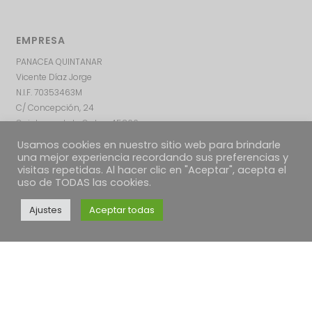
EMPRESA
PANACEA QUINTANAR
Vicente Díaz Jorge
N.I.F. 70353463M
C/ Concepción, 24
Quintanar de la Orden, 45800
Toledo – ESPAÑA
Usamos cookies en nuestro sitio web para brindarle
una mejor experiencia recordando sus preferencias y
visitas repetidas. Al hacer clic en "Aceptar", acepta el
uso de TODAS las cookies.
Ajustes
Aceptar todas