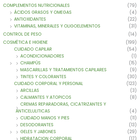
COMPLEMENTOS NUTRICIONALES
(79)
ÁCIDOS GRASOS Y OMEGAS
(4)
ANTIOXIDANTES
(22)
VITAMINAS, MINERALES Y OLIGOELEMENTOS
(31)
CONTROL DE PESO
(14)
COSMÉTICA E HIGIENE
(199)
CUIDADO CAPILAR
(54)
ACONDICIONADORES
(1)
CHAMPÚS
(15)
MASCARILLAS Y TRATAMIENTOS CAPILARES
(9)
TINTES Y COLORANTES
(30)
CUIDADO CORPORAL Y PERSONAL
(123)
ARCILLAS
(3)
CALMANTES Y ATOPICOS
(8)
CREMAS REPARADORAS, CICATRIZANTES Y
ANTICELULITICAS
(4)
CUIDADO MANOS Y PIES
(11)
DESODORANTES
(13)
GELES Y JABONES
(29)
HIDRATACION CORPORAL
(17)