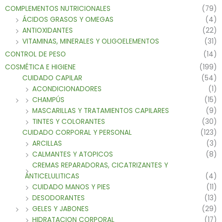
COMPLEMENTOS NUTRICIONALES
(79)
ÁCIDOS GRASOS Y OMEGAS
(4)
ANTIOXIDANTES
(22)
VITAMINAS, MINERALES Y OLIGOELEMENTOS
(31)
CONTROL DE PESO
(14)
COSMÉTICA E HIGIENE
(199)
CUIDADO CAPILAR
(54)
ACONDICIONADORES
(1)
CHAMPÚS
(15)
MASCARILLAS Y TRATAMIENTOS CAPILARES
(9)
TINTES Y COLORANTES
(30)
CUIDADO CORPORAL Y PERSONAL
(123)
ARCILLAS
(3)
CALMANTES Y ATOPICOS
(8)
CREMAS REPARADORAS, CICATRIZANTES Y
ANTICELULITICAS
(4)
CUIDADO MANOS Y PIES
(11)
DESODORANTES
(13)
GELES Y JABONES
(29)
HIDRATACION CORPORAL
(17)