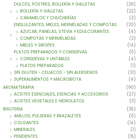
DULCES, POSTRES, BOLLERÍA Y GALLETAS
(26)
BOLLERÍA Y GALLETAS
(22)
CARAMELOS Y CHUCHERÍAS
(3)
ENDLULZANTES, MIELES, MERMELADAS Y COMPOTAS
(20)
AZUCAR, PANELAS, STEVIA Y EDULCORANTES
(4)
COMPOTAS Y MERMELADAS
(2)
MIELES Y SIROPES
(14)
PLATOS PREPARADOS Y CONSERVAS
(5)
CONSERVAS Y UNTABLES
(4)
PLATOS PREPARADOS
(1)
SIN GLUTEN - CELIACOS - SIN ALERGENOS
(31)
SUPERALIMENTOS Y MACROBIOTA
(4)
AROMATERAPIA
(90)
ACEITES ESENCIALES, ESENCIAS Y ACCESORIOS
(27)
ACEITES VEGETALES E HIDROLATOS
(11)
BISUTERIA
(35)
ANILLOS, PULSERAS Y BRAZALETES
(6)
COLGANTES
(14)
MINERALES
(1)
PENDIENTES
(15)