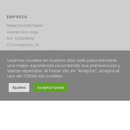
EMPRESA
PANACEA QUINTANAR
Vicente Díaz Jorge
N.I.F. 70353463M
C/ Concepción, 24
Quintanar de la Orden, 45800
Toledo – ESPAÑA
Usamos cookies en nuestro sitio web para brindarle
una mejor experiencia recordando sus preferencias y
visitas repetidas. Al hacer clic en "Aceptar", acepta el
uso de TODAS las cookies.
Ajustes
Aceptar todas