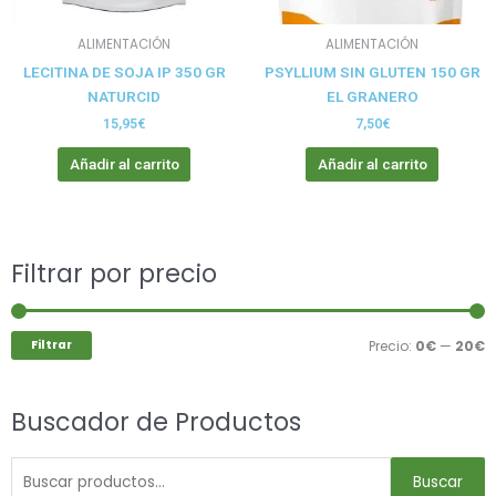
ALIMENTACIÓN
ALIMENTACIÓN
LECITINA DE SOJA IP 350 GR
PSYLLIUM SIN GLUTEN 150 GR
NATURCID
EL GRANERO
15,95
€
7,50
€
Añadir al carrito
Añadir al carrito
Buscar
Filtrar por precio
P
P
por:
m
m
Filtrar
Precio:
0€
—
20€
Buscador de Productos
Buscar