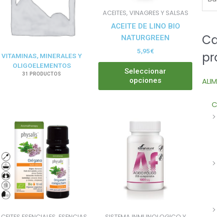
puede
ACEITES, VINAGRES Y SALSAS
elegir
ACEITE DE LINO BIO
en
Ca
NATURGREEN
la
5,95
€
pr
página
VITAMINAS, MINERALES Y
de
OLIGOELEMENTOS
Seleccionar
31 PRODUCTOS
produ
ALI
opciones
C
CEITES ESENCIALES, ESENCIAS
SISTEMA INMUNOLOGICO Y