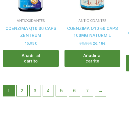
ANTIOXIDANTES
ANTIOXIDANTES
COENZIMA Q10 30 CAPS
COENZIMA Q10 60 CAPS
ZENTRUM
100MG NATURMIL
15,95
€
30,80
€
26,18
€
Añadir al
Añadir al
carrito
carrito
1
2
3
4
5
6
7
→