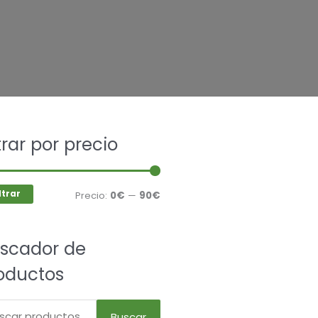
car
ltrar por precio
Precio
Precio
mínimo
máximo
ltrar
Precio:
0€
—
90€
cto
scador de
les
es.
oductos
es
Buscar