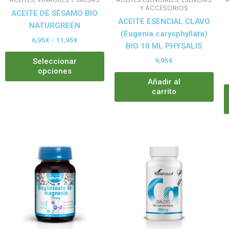
elegir
Y ACCESORIOS
ACEITE DE SÉSAMO BIO
en
ACEITE ESENCIAL CLAVO
NATURGREEN
la
(Eugenia caryophyllata)
6,95
€
-
11,95
€
página
BIO 10 ML PHYSALIS
de
9,95
€
Seleccionar
producto
opciones
Añadir al
carrito