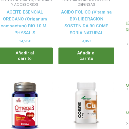
Y ACCESORIOS
DEFENSAS
ACEITE ESENCIAL
ACIDO FOLICO (Vitamina
OREGANO (Origanum
B9) LIBERACIÓN
L
compactum) BIO 10 ML
SOSTENIDA 90 COMP
R
PHYSALIS
SORIA NATURAL
14,95
€
9,95
€
Añadir al
Añadir al
carrito
carrito
G
M