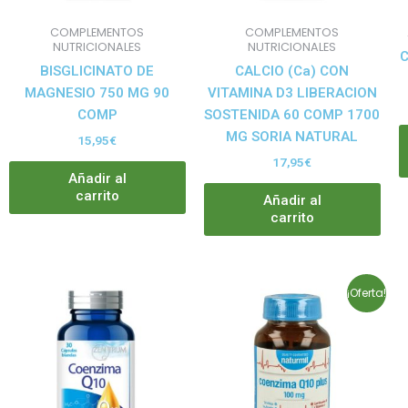
COMPLEMENTOS
COMPLEMENTOS
NUTRICIONALES
NUTRICIONALES
BISGLICINATO DE
CALCIO (Ca) CON
MAGNESIO 750 MG 90
VITAMINA D3 LIBERACION
COMP
SOSTENIDA 60 COMP 1700
MG SORIA NATURAL
15,95
€
17,95
€
Añadir al
carrito
Añadir al
carrito
El
El
¡Oferta!
precio
precio
original
actual
era:
es:
30,80€.
26,18€.