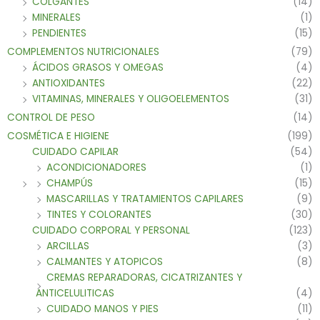
COLGANTES
(14)
MINERALES
(1)
PENDIENTES
(15)
COMPLEMENTOS NUTRICIONALES
(79)
ÁCIDOS GRASOS Y OMEGAS
(4)
ANTIOXIDANTES
(22)
VITAMINAS, MINERALES Y OLIGOELEMENTOS
(31)
CONTROL DE PESO
(14)
COSMÉTICA E HIGIENE
(199)
CUIDADO CAPILAR
(54)
ACONDICIONADORES
(1)
CHAMPÚS
(15)
MASCARILLAS Y TRATAMIENTOS CAPILARES
(9)
TINTES Y COLORANTES
(30)
CUIDADO CORPORAL Y PERSONAL
(123)
ARCILLAS
(3)
CALMANTES Y ATOPICOS
(8)
CREMAS REPARADORAS, CICATRIZANTES Y
ANTICELULITICAS
(4)
CUIDADO MANOS Y PIES
(11)