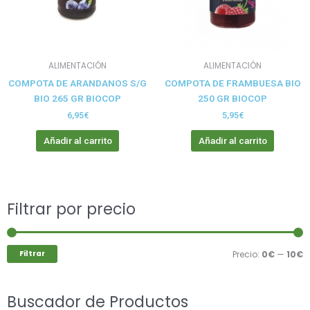
ALIMENTACIÓN
ALIMENTACIÓN
COMPOTA DE ARANDANOS S/G
COMPOTA DE FRAMBUESA BIO
BIO 265 GR BIOCOP
250 GR BIOCOP
6,95
€
5,95
€
Añadir al carrito
Añadir al carrito
Buscar
Filtrar por precio
P
P
por:
m
m
Filtrar
Precio:
0€
—
10€
Buscador de Productos