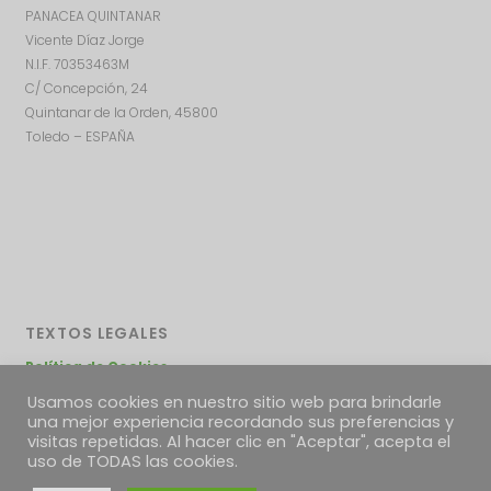
PANACEA QUINTANAR
Vicente Díaz Jorge
N.I.F. 70353463M
C/ Concepción, 24
Quintanar de la Orden, 45800
Toledo – ESPAÑA
TEXTOS LEGALES
Política de Cookies
Política de envíos
Usamos cookies en nuestro sitio web para brindarle
Condiciones Generales
una mejor experiencia recordando sus preferencias y
Desestimiento, devoluciones y reclamaciones
visitas repetidas. Al hacer clic en "Aceptar", acepta el
uso de TODAS las cookies.