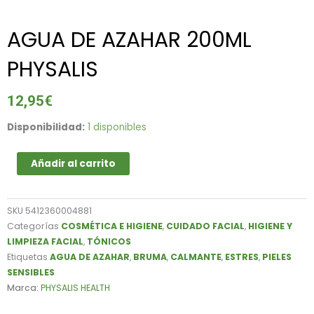
AGUA DE AZAHAR 200ML
PHYSALIS
12,95
€
AGUA
Disponibilidad:
1 disponibles
DE
AZAHAR
Añadir al carrito
200ML
PHYSALIS
cantidad
SKU
5412360004881
Categorías
COSMÉTICA E HIGIENE
,
CUIDADO FACIAL
,
HIGIENE Y
LIMPIEZA FACIAL
,
TÓNICOS
Etiquetas
AGUA DE AZAHAR
,
BRUMA
,
CALMANTE
,
ESTRES
,
PIELES
SENSIBLES
Marca:
PHYSALIS HEALTH