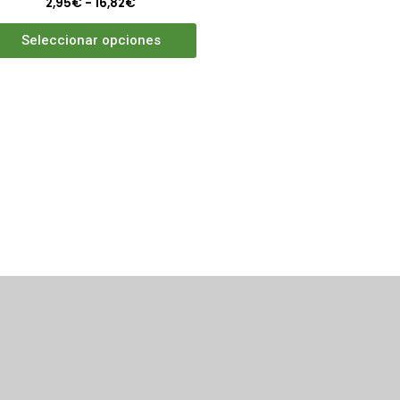
2,95
€
-
16,82
€
Seleccionar opciones