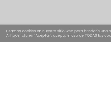
Usamos cookies en nuestro sitio web para brindarle una m
Al hacer clic en "Aceptar", acepta el uso de TODAS las coo
EMPRESA
PANACEA QUINTANAR
Vicente Díaz Jorge
N.I.F. 70353463M
C/ Concepción, 24
Quintanar de la Orden, 45800
Toledo – ESPAÑA