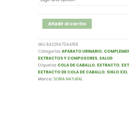
10,95€
DE
hasta
CABALLO
29,57€
SIGLO
Añadir al carrito
XXI
50
ML
SKU
8422947044169
SORIA
Categorías
APARATO URINARIO
,
COMPLEMEN
NATURAL
EXTRACTOS Y COMPOSORES
,
SALUD
cantidad
Etiquetas
COLA DE CABALLO
,
EXTRACTO
,
EX
EXTRACTO DE COLA DE CABALLO
,
SIGLO XXI
,
Marca:
SORIA NATURAL