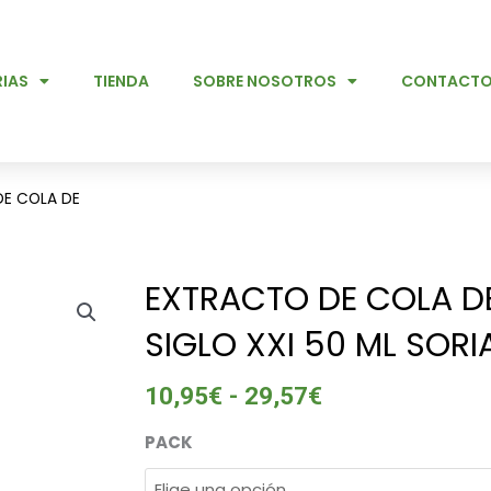
IAS
TIENDA
SOBRE NOSOTROS
CONTACT
E COLA DE
EXTRACTO DE COLA D
SIGLO XXI 50 ML SOR
10,95
€
-
29,57
€
Rango
de
EXTRACTO
PACK
precios:
DE
desde
COLA