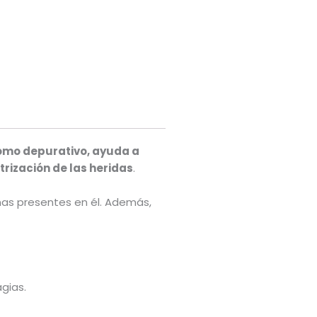
como depurativo, ayuda a
trización de las heridas
.
inas presentes en él. Además,
agias.