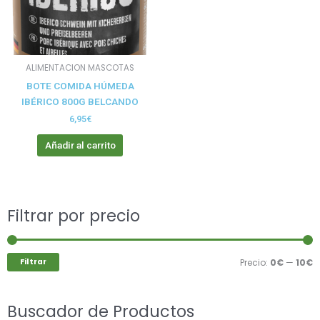
ALIMENTACION MASCOTAS
BOTE COMIDA HÚMEDA
IBÉRICO 800G BELCANDO
6,95
€
Añadir al carrito
Buscar
Filtrar por precio
P
P
por:
m
m
Filtrar
Precio:
0€
—
10€
Buscador de Productos