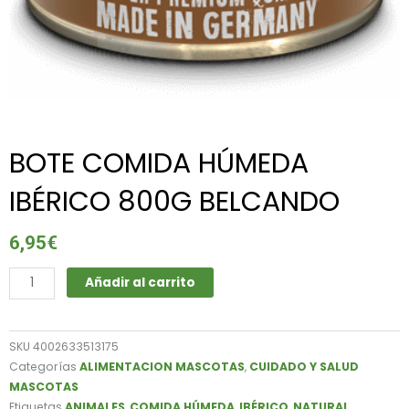
BOTE COMIDA HÚMEDA
IBÉRICO 800G BELCANDO
6,95
€
BOTE
Añadir al carrito
COMIDA
HÚMEDA
IBÉRICO
SKU
4002633513175
800G
Categorías
ALIMENTACION MASCOTAS
,
CUIDADO Y SALUD
BELCANDO
MASCOTAS
cantidad
Etiquetas
ANIMALES
,
COMIDA HÚMEDA
,
IBÉRICO
,
NATURAL
,