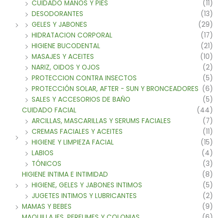
CUIDADO MANOS Y PIES
(11)
DESODORANTES
(13)
GELES Y JABONES
(29)
HIDRATACION CORPORAL
(17)
HIGIENE BUCODENTAL
(21)
MASAJES Y ACEITES
(10)
NARIZ, OIDOS Y OJOS
(2)
PROTECCION CONTRA INSECTOS
(5)
PROTECCIÓN SOLAR, AFTER - SUN Y BRONCEADORES
(6)
SALES Y ACCESORIOS DE BAÑO
(5)
CUIDADO FACIAL
(44)
ARCILLAS, MASCARILLAS Y SERUMS FACIALES
(7)
CREMAS FACIALES Y ACEITES
(11)
HIGIENE Y LIMPIEZA FACIAL
(15)
LABIOS
(4)
TÓNICOS
(3)
HIGIENE INTIMA E INTIMIDAD
(8)
HIGIENE, GELES Y JABONES INTIMOS
(5)
JUGETES INTIMOS Y LUBRICANTES
(2)
MAMAS Y BEBES
(9)
MAQUILLAJES, PERFUMES Y COLONIAS
(6)