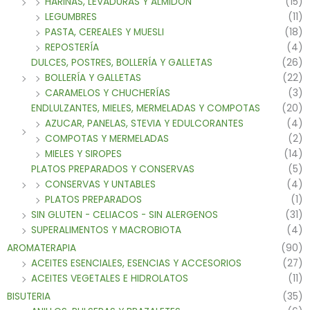
HARINAS, LEVADURAS Y ALMIDON
(15)
LEGUMBRES
(11)
PASTA, CEREALES Y MUESLI
(18)
REPOSTERÍA
(4)
DULCES, POSTRES, BOLLERÍA Y GALLETAS
(26)
BOLLERÍA Y GALLETAS
(22)
CARAMELOS Y CHUCHERÍAS
(3)
ENDLULZANTES, MIELES, MERMELADAS Y COMPOTAS
(20)
AZUCAR, PANELAS, STEVIA Y EDULCORANTES
(4)
COMPOTAS Y MERMELADAS
(2)
MIELES Y SIROPES
(14)
PLATOS PREPARADOS Y CONSERVAS
(5)
CONSERVAS Y UNTABLES
(4)
PLATOS PREPARADOS
(1)
SIN GLUTEN - CELIACOS - SIN ALERGENOS
(31)
SUPERALIMENTOS Y MACROBIOTA
(4)
AROMATERAPIA
(90)
ACEITES ESENCIALES, ESENCIAS Y ACCESORIOS
(27)
ACEITES VEGETALES E HIDROLATOS
(11)
BISUTERIA
(35)