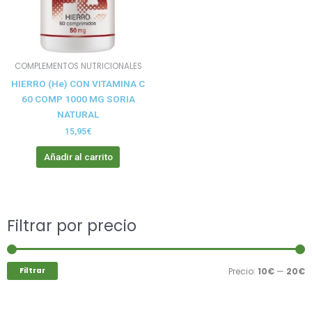
COMPLEMENTOS NUTRICIONALES
HIERRO (He) CON VITAMINA C
60 COMP 1000 MG SORIA
NATURAL
15,95
€
Añadir al carrito
Buscar
Filtrar por precio
P
P
por:
m
m
Filtrar
Precio:
10€
—
20€