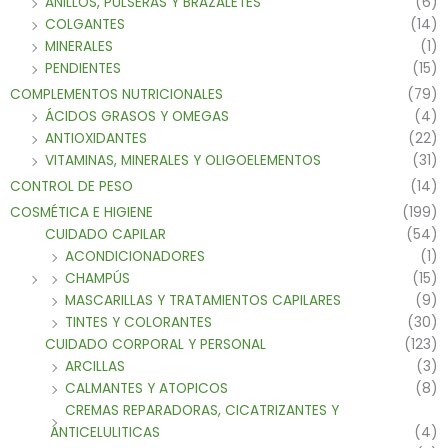
ANILLOS, PULSERAS Y BRAZALETES
(6)
COLGANTES
(14)
MINERALES
(1)
PENDIENTES
(15)
COMPLEMENTOS NUTRICIONALES
(79)
ÁCIDOS GRASOS Y OMEGAS
(4)
ANTIOXIDANTES
(22)
VITAMINAS, MINERALES Y OLIGOELEMENTOS
(31)
CONTROL DE PESO
(14)
COSMÉTICA E HIGIENE
(199)
CUIDADO CAPILAR
(54)
ACONDICIONADORES
(1)
CHAMPÚS
(15)
MASCARILLAS Y TRATAMIENTOS CAPILARES
(9)
TINTES Y COLORANTES
(30)
CUIDADO CORPORAL Y PERSONAL
(123)
ARCILLAS
(3)
CALMANTES Y ATOPICOS
(8)
CREMAS REPARADORAS, CICATRIZANTES Y
ANTICELULITICAS
(4)