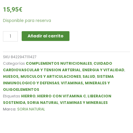
15,95
€
HIERRO
Disponible para reserva
(He)
CON
Añadir al carrito
VITAMINA
C
60
SKU
8422947111427
COMP
Categorías
COMPLEMENTOS NUTRICIONALES
,
CUIDADO
1000
CARDIOVASCULAR Y TENSION ARTERIAL
,
ENERGIA Y VITALIDAD
,
MG
HUESOS, MUSCULOS Y ARTICULACIONES
,
SALUD
,
SISTEMA
SORIA
INMUNOLOGICO Y DEFENSAS
,
VITAMINAS, MINERALES Y
NATURAL
OLIGOELEMENTOS
cantidad
Etiquetas
HIERRO
,
HIERRO CON VITAMINA C
,
LIBERACION
SOSTENIDA
,
SORIA NATURAL
,
VITAMINAS Y MINERALES
Marca:
SORIA NATURAL