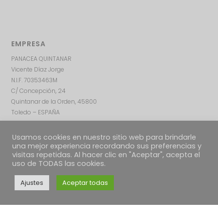
EMPRESA
PANACEA QUINTANAR
Vicente Díaz Jorge
N.I.F. 70353463M
C/ Concepción, 24
Quintanar de la Orden, 45800
Toledo – ESPAÑA
Usamos cookies en nuestro sitio web para brindarle
una mejor experiencia recordando sus preferencias y
visitas repetidas. Al hacer clic en "Aceptar", acepta el
uso de TODAS las cookies.
Ajustes
Aceptar todas