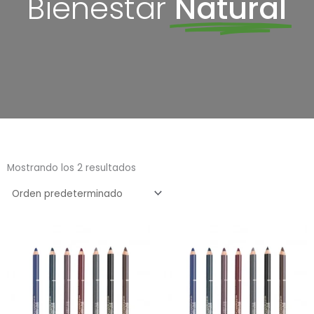
Bienestar
Natural
Mostrando los 2 resultados
Este
prod
tien
múlt
vari
Las