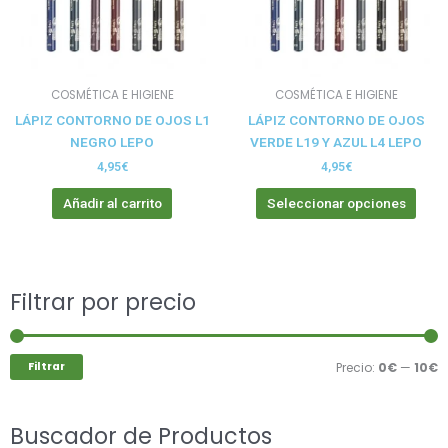
opci
se
pue
elegi
COSMÉTICA E HIGIENE
COSMÉTICA E HIGIENE
en
LÁPIZ CONTORNO DE OJOS L1
LÁPIZ CONTORNO DE OJOS
la
NEGRO LEPO
VERDE L19 Y AZUL L4 LEPO
pági
de
4,95
€
4,95
€
prod
Añadir al carrito
Seleccionar opciones
Buscar
Filtrar por precio
P
P
por:
m
m
Filtrar
Precio:
0€
—
10€
Buscador de Productos