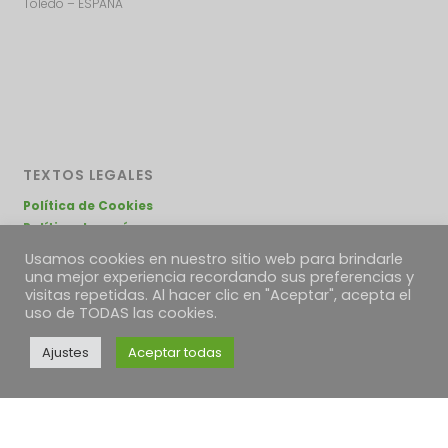
Toledo – ESPAÑA
TEXTOS LEGALES
Política de Cookies
Política de envíos
Condiciones Generales
Usamos cookies en nuestro sitio web para brindarle
Desestimiento, devoluciones y reclamaciones
una mejor experiencia recordando sus preferencias y
visitas repetidas. Al hacer clic en "Aceptar", acepta el
uso de TODAS las cookies.
Ajustes
Aceptar todas