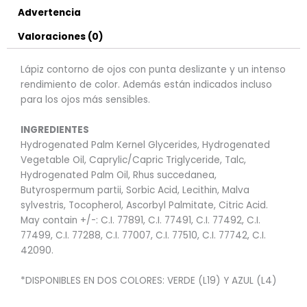
Advertencia
Valoraciones (0)
Lápiz contorno de ojos con punta deslizante y un intenso
rendimiento de color. Además están indicados incluso
para los ojos más sensibles.
INGREDIENTES
Hydrogenated Palm Kernel Glycerides, Hydrogenated
Vegetable Oil, Caprylic/Capric Triglyceride, Talc,
Hydrogenated Palm Oil, Rhus succedanea,
Butyrospermum partii, Sorbic Acid, Lecithin, Malva
sylvestris, Tocopherol, Ascorbyl Palmitate, Citric Acid.
May contain +/-: C.I. 77891, C.I. 77491, C.I. 77492, C.I.
77499, C.I. 77288, C.I. 77007, C.I. 77510, C.I. 77742, C.I.
42090.
*DISPONIBLES EN DOS COLORES: VERDE (L19) Y AZUL (L4)