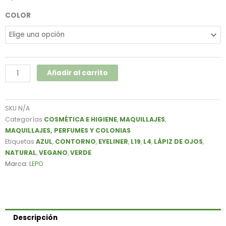
LÁPIZ
COLOR
CONTORNO
DE
OJOS
VERDE
L19
Añadir al carrito
Y
AZUL
L4
SKU
N/A
LEPO
Categorías
COSMÉTICA E HIGIENE
,
MAQUILLAJES
,
cantidad
MAQUILLAJES, PERFUMES Y COLONIAS
Etiquetas
AZUL
,
CONTORNO
,
EYELINER
,
L19
,
L4
,
LÁPIZ DE OJOS
,
NATURAL
,
VEGANO
,
VERDE
Marca:
LEPO
Descripción