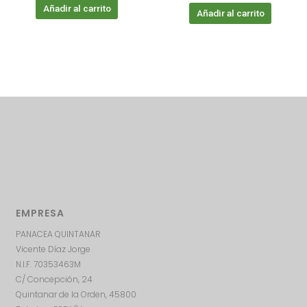
Añadir al carrito
Añadir al carrito
EMPRESA
PANACEA QUINTANAR
Vicente Díaz Jorge
N.I.F. 70353463M
C/ Concepción, 24
Quintanar de la Orden, 45800