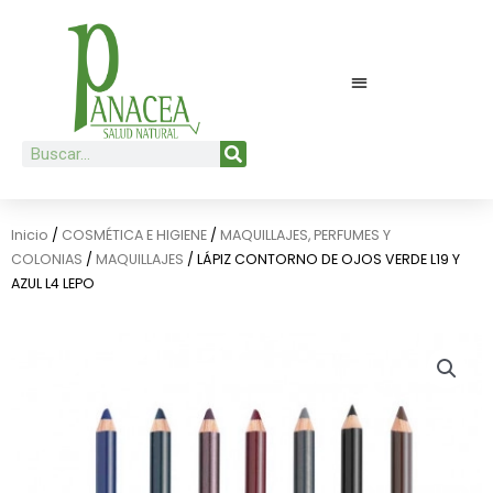
Ir
al
contenido
Buscar
Inicio
/
COSMÉTICA E HIGIENE
/
MAQUILLAJES, PERFUMES Y
COLONIAS
/
MAQUILLAJES
/ LÁPIZ CONTORNO DE OJOS VERDE L19 Y
AZUL L4 LEPO