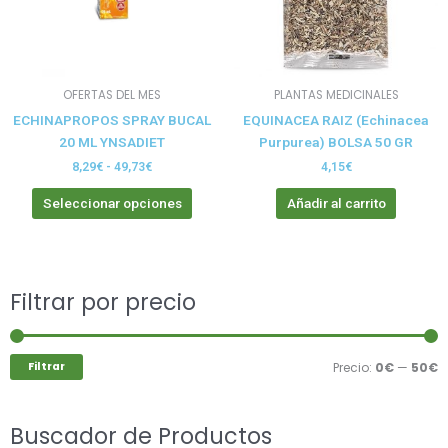
opciones
se
pueden
elegir
OFERTAS DEL MES
PLANTAS MEDICINALES
en
ECHINAPROPOS SPRAY BUCAL
EQUINACEA RAIZ (Echinacea
la
20 ML YNSADIET
Purpurea) BOLSA 50 GR
página
de
8,29
€
-
49,73
€
4,15
€
producto
Seleccionar opciones
Añadir al carrito
Buscar
Filtrar por precio
P
P
por:
m
m
Filtrar
Precio:
0€
—
50€
Buscador de Productos