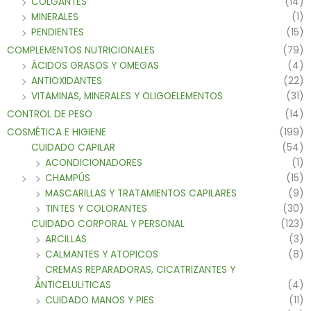
COLGANTES
(14)
MINERALES
(1)
PENDIENTES
(15)
COMPLEMENTOS NUTRICIONALES
(79)
ÁCIDOS GRASOS Y OMEGAS
(4)
ANTIOXIDANTES
(22)
VITAMINAS, MINERALES Y OLIGOELEMENTOS
(31)
CONTROL DE PESO
(14)
COSMÉTICA E HIGIENE
(199)
CUIDADO CAPILAR
(54)
ACONDICIONADORES
(1)
CHAMPÚS
(15)
MASCARILLAS Y TRATAMIENTOS CAPILARES
(9)
TINTES Y COLORANTES
(30)
CUIDADO CORPORAL Y PERSONAL
(123)
ARCILLAS
(3)
CALMANTES Y ATOPICOS
(8)
CREMAS REPARADORAS, CICATRIZANTES Y
ANTICELULITICAS
(4)
CUIDADO MANOS Y PIES
(11)