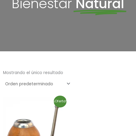
Bienestar
Natural
Mostrando el único resultado
El
El
¡Oferta!
precio
precio
original
actual
era:
es:
30,00€.
27,00€.