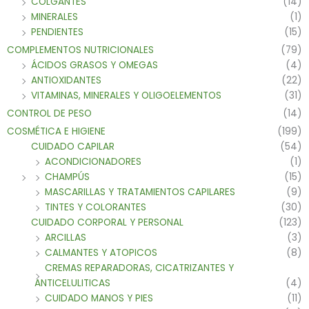
COLGANTES
(14)
MINERALES
(1)
PENDIENTES
(15)
COMPLEMENTOS NUTRICIONALES
(79)
ÁCIDOS GRASOS Y OMEGAS
(4)
ANTIOXIDANTES
(22)
VITAMINAS, MINERALES Y OLIGOELEMENTOS
(31)
CONTROL DE PESO
(14)
COSMÉTICA E HIGIENE
(199)
CUIDADO CAPILAR
(54)
ACONDICIONADORES
(1)
CHAMPÚS
(15)
MASCARILLAS Y TRATAMIENTOS CAPILARES
(9)
TINTES Y COLORANTES
(30)
CUIDADO CORPORAL Y PERSONAL
(123)
ARCILLAS
(3)
CALMANTES Y ATOPICOS
(8)
CREMAS REPARADORAS, CICATRIZANTES Y
ANTICELULITICAS
(4)
CUIDADO MANOS Y PIES
(11)