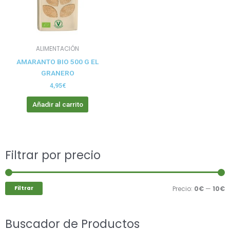
ALIMENTACIÓN
AMARANTO BIO 500 G EL
GRANERO
4,95
€
Añadir al carrito
Buscar
Filtrar por precio
P
P
por:
m
m
Filtrar
Precio:
0€
—
10€
Buscador de Productos