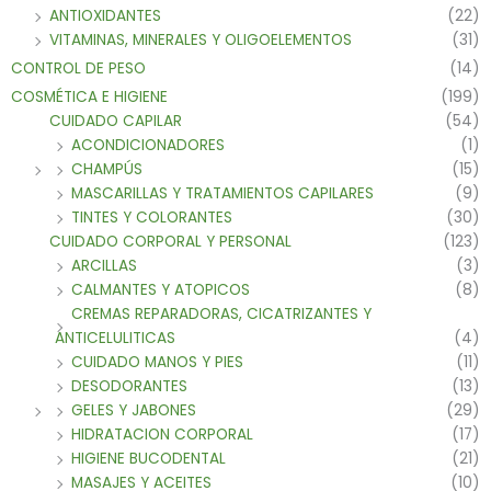
ANTIOXIDANTES
(22)
VITAMINAS, MINERALES Y OLIGOELEMENTOS
(31)
CONTROL DE PESO
(14)
COSMÉTICA E HIGIENE
(199)
CUIDADO CAPILAR
(54)
ACONDICIONADORES
(1)
CHAMPÚS
(15)
MASCARILLAS Y TRATAMIENTOS CAPILARES
(9)
TINTES Y COLORANTES
(30)
CUIDADO CORPORAL Y PERSONAL
(123)
ARCILLAS
(3)
CALMANTES Y ATOPICOS
(8)
CREMAS REPARADORAS, CICATRIZANTES Y
ANTICELULITICAS
(4)
CUIDADO MANOS Y PIES
(11)
DESODORANTES
(13)
GELES Y JABONES
(29)
HIDRATACION CORPORAL
(17)
HIGIENE BUCODENTAL
(21)
MASAJES Y ACEITES
(10)