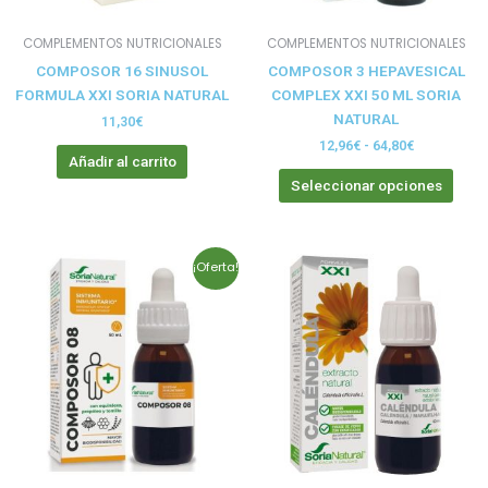
pue
elegi
COMPLEMENTOS NUTRICIONALES
COMPLEMENTOS NUTRICIONALES
en
COMPOSOR 16 SINUSOL
COMPOSOR 3 HEPAVESICAL
la
FORMULA XXI SORIA NATURAL
COMPLEX XXI 50 ML SORIA
pági
NATURAL
de
11,30
€
prod
12,96
€
-
64,80
€
Añadir al carrito
Seleccionar opciones
Rango
Este
¡Oferta!
de
producto
precios:
tiene
desde
12,50€
múltiples
hasta
variantes.
56,23€
Las
opciones
se
pueden
elegir