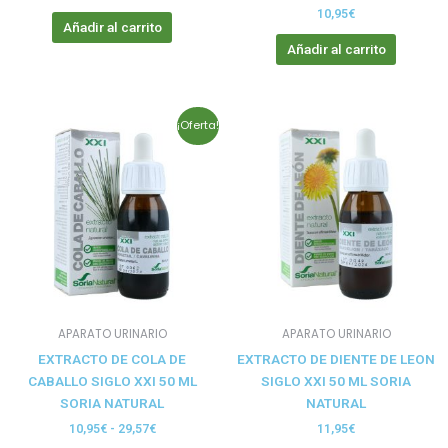
10,95
€
Añadir al carrito
Añadir al carrito
Rango
Este
¡Oferta!
de
producto
precios:
tiene
desde
10,95€
múltiples
hasta
variantes.
29,57€
Las
opciones
se
pueden
elegir
APARATO URINARIO
APARATO URINARIO
en
EXTRACTO DE COLA DE
EXTRACTO DE DIENTE DE LEON
la
CABALLO SIGLO XXI 50 ML
SIGLO XXI 50 ML SORIA
página
SORIA NATURAL
NATURAL
de
producto
10,95
€
-
29,57
€
11,95
€