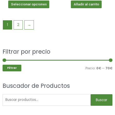
Seleccionar opciones
Añadir al carrito
1
2
→
Buscar
Filtrar por precio
P
P
por:
m
m
Filtrar
Precio:
0€
—
70€
Buscador de Productos
Buscar