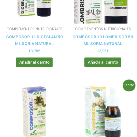
COMPLEMENTOS NUTRICIONALES
COMPLEMENTOS NUTRICIONALES
COMPOSOR 11 DIGESLAN 50
COMPOSOR 13 LOMBRISOR 50
ML SORIA NATURAL
ML SORIA NATURAL
13,70
€
13,95
€
Añadir al carrito
Añadir al carrito
Rango
Este
¡Oferta!
de
prod
precios:
tien
desde
12,96€
múlt
hasta
vari
64,80€
Las
opci
se