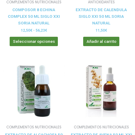
COMPLEMENTOS NUTRICIONALES
ANTIOXIDANTES
en
COMPOSOR 8 ECHINA
EXTRACTO DE CALENDULA
la
COMPLEX 50 ML SIGLO XXI
SIGLO XXI 50 ML SORIA
página
SORIA NATURAL
NATURAL
de
producto
12,50
€
-
56,23
€
11,50
€
Seleccionar opciones
Añadir al carrito
COMPLEMENTOS NUTRICIONALES
COMPLEMENTOS NUTRICIONALES
EXTRACTO DE ALCACHOFA 50
EXTRACTO DE AVENA 50 ML XXI