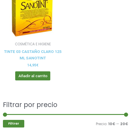
COSMÉTICA E HIGIENE
TINTE 03 CASTAÑO CLARO 125
ML SANOTINT
14,95
€
Añadir al carrito
Buscar
Filtrar por precio
P
P
por:
m
m
Filtrar
Precio:
10€
—
20€