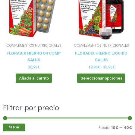
múlt
hasta
vari
35,95€
Las
opci
se
pue
elegi
COMPLEMENTOS NUTRICIONALES
COMPLEMENTOS NUTRICIONALES
en
FLORADIX HIERRO 84 COMP
FLORADIX HIERRO LIQUIDO
la
SALUS
SALUS
pági
de
20,95
€
19,95
€
-
35,95
€
prod
Añadir al carrito
Seleccionar opciones
Buscar
Filtrar por precio
P
P
por:
m
m
Filtrar
Precio:
10€
—
40€