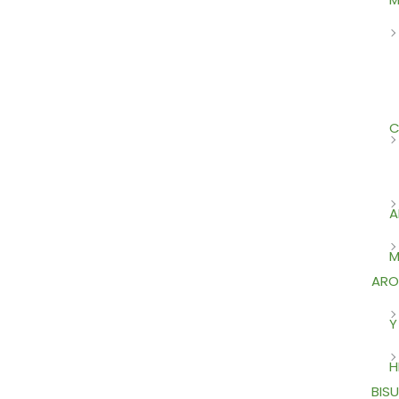
C
A
M
ARO
Y
H
BISU