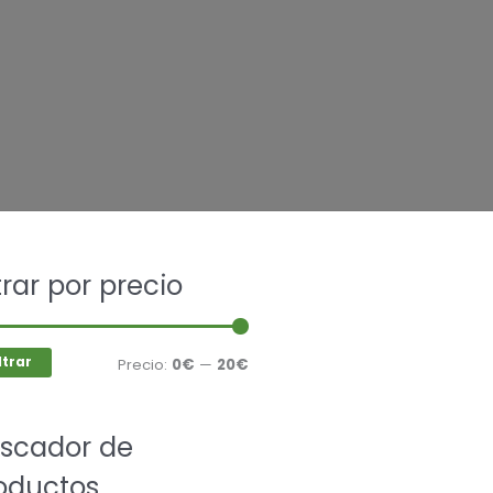
car
ltrar por precio
Precio
Precio
mínimo
máximo
ltrar
Precio:
0€
—
20€
scador de
oductos