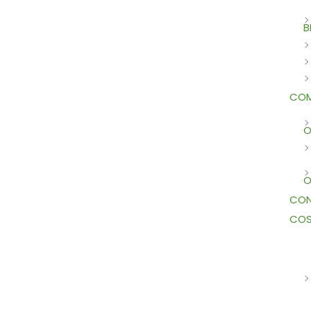
B
COM
O
O
CON
COS