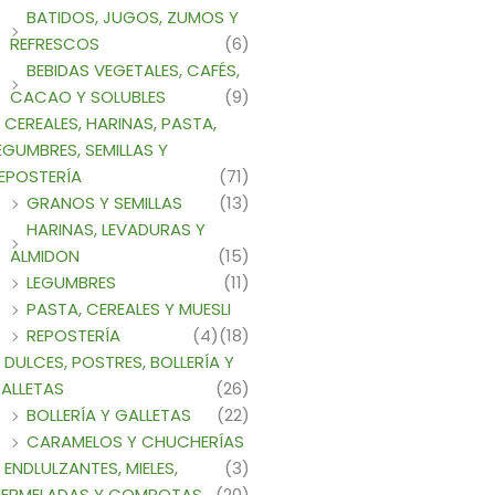
BATIDOS, JUGOS, ZUMOS Y
REFRESCOS
(6)
BEBIDAS VEGETALES, CAFÉS,
CACAO Y SOLUBLES
(9)
CEREALES, HARINAS, PASTA,
EGUMBRES, SEMILLAS Y
EPOSTERÍA
(71)
GRANOS Y SEMILLAS
(13)
HARINAS, LEVADURAS Y
ALMIDON
(15)
LEGUMBRES
(11)
PASTA, CEREALES Y MUESLI
REPOSTERÍA
(4)
(18)
DULCES, POSTRES, BOLLERÍA Y
ALLETAS
(26)
BOLLERÍA Y GALLETAS
(22)
CARAMELOS Y CHUCHERÍAS
ENDLULZANTES, MIELES,
(3)
ERMELADAS Y COMPOTAS
(20)