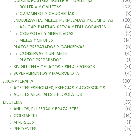
DULCES, POSTRES, BOLLERÍA Y GALLETAS
(26)
BOLLERÍA Y GALLETAS
(22)
CARAMELOS Y CHUCHERÍAS
(3)
ENDLULZANTES, MIELES, MERMELADAS Y COMPOTAS
(20)
AZUCAR, PANELAS, STEVIA Y EDULCORANTES
(4)
COMPOTAS Y MERMELADAS
(2)
MIELES Y SIROPES
(14)
PLATOS PREPARADOS Y CONSERVAS
(5)
CONSERVAS Y UNTABLES
(4)
PLATOS PREPARADOS
(1)
SIN GLUTEN - CELIACOS - SIN ALERGENOS
(31)
SUPERALIMENTOS Y MACROBIOTA
(4)
AROMATERAPIA
(90)
ACEITES ESENCIALES, ESENCIAS Y ACCESORIOS
(27)
ACEITES VEGETALES E HIDROLATOS
(11)
BISUTERIA
(35)
ANILLOS, PULSERAS Y BRAZALETES
(6)
COLGANTES
(14)
MINERALES
(1)
PENDIENTES
(15)