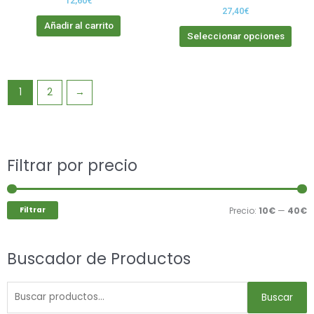
de
12,60
€
27,40
€
prod
Añadir al carrito
Seleccionar opciones
1
2
→
Buscar
Filtrar por precio
P
P
por:
m
m
Filtrar
Precio:
10€
—
40€
Buscador de Productos
Buscar