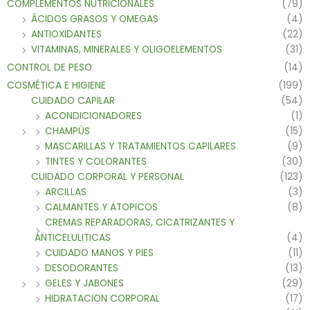
COMPLEMENTOS NUTRICIONALES
(79)
ÁCIDOS GRASOS Y OMEGAS
(4)
ANTIOXIDANTES
(22)
VITAMINAS, MINERALES Y OLIGOELEMENTOS
(31)
CONTROL DE PESO
(14)
COSMÉTICA E HIGIENE
(199)
CUIDADO CAPILAR
(54)
ACONDICIONADORES
(1)
CHAMPÚS
(15)
MASCARILLAS Y TRATAMIENTOS CAPILARES
(9)
TINTES Y COLORANTES
(30)
CUIDADO CORPORAL Y PERSONAL
(123)
ARCILLAS
(3)
CALMANTES Y ATOPICOS
(8)
CREMAS REPARADORAS, CICATRIZANTES Y
ANTICELULITICAS
(4)
CUIDADO MANOS Y PIES
(11)
DESODORANTES
(13)
GELES Y JABONES
(29)
HIDRATACION CORPORAL
(17)