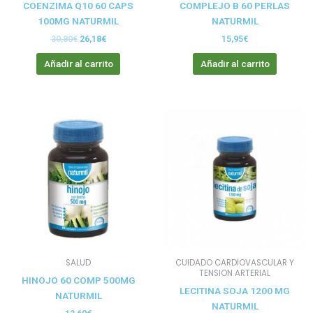
COENZIMA Q10 60 CAPS
COMPLEJO B 60 PERLAS
100MG NATURMIL
NATURMIL
30,80
€
26,18
€
15,95
€
Añadir al carrito
Añadir al carrito
Este
prod
tien
múlt
vari
Las
opci
se
pue
elegi
SALUD
CUIDADO CARDIOVASCULAR Y
en
TENSION ARTERIAL
HINOJO 60 COMP 500MG
la
LECITINA SOJA 1200 MG
NATURMIL
pági
NATURMIL