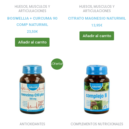
HUESOS, MUSCULOS Y
HUESOS, MUSCULOS Y
ARTICULACIONES
ARTICULACIONES
BOSWELLIA + CURCUMA 90
CITRATO MAGNESIO NATURMIL
COMP NATURMIL
13,95
€
23,50
€
Añadir al carrito
Añadir al carrito
El
El
¡Oferta!
precio
precio
original
actual
era:
es:
30,80€.
26,18€.
ANTIOXIDANTES
COMPLEMENTOS NUTRICIONALES