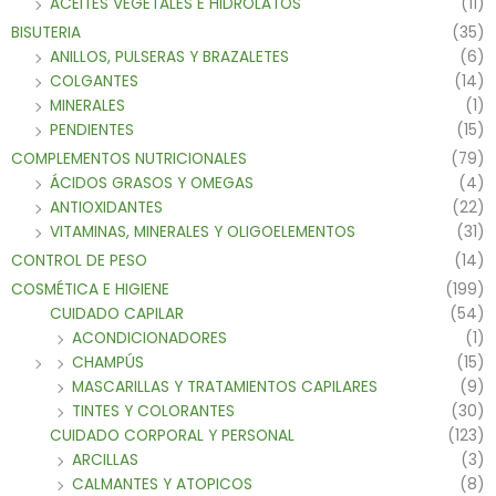
ACEITES VEGETALES E HIDROLATOS
(11)
BISUTERIA
(35)
ANILLOS, PULSERAS Y BRAZALETES
(6)
COLGANTES
(14)
MINERALES
(1)
PENDIENTES
(15)
COMPLEMENTOS NUTRICIONALES
(79)
ÁCIDOS GRASOS Y OMEGAS
(4)
ANTIOXIDANTES
(22)
VITAMINAS, MINERALES Y OLIGOELEMENTOS
(31)
CONTROL DE PESO
(14)
COSMÉTICA E HIGIENE
(199)
CUIDADO CAPILAR
(54)
ACONDICIONADORES
(1)
CHAMPÚS
(15)
MASCARILLAS Y TRATAMIENTOS CAPILARES
(9)
TINTES Y COLORANTES
(30)
CUIDADO CORPORAL Y PERSONAL
(123)
ARCILLAS
(3)
CALMANTES Y ATOPICOS
(8)