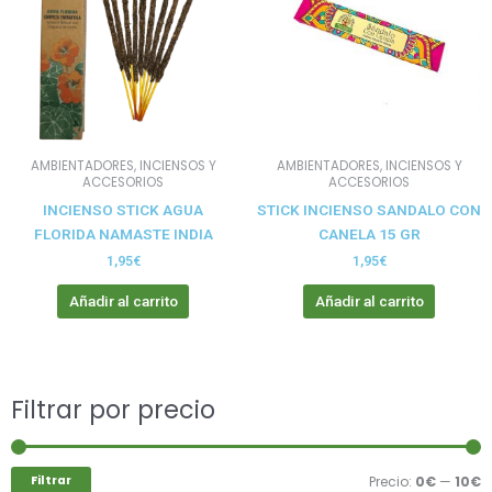
AMBIENTADORES, INCIENSOS Y
AMBIENTADORES, INCIENSOS Y
ACCESORIOS
ACCESORIOS
INCIENSO STICK AGUA
STICK INCIENSO SANDALO CON
FLORIDA NAMASTE INDIA
CANELA 15 GR
1,95
€
1,95
€
Añadir al carrito
Añadir al carrito
Buscar
Filtrar por precio
P
P
por:
m
m
Filtrar
Precio:
0€
—
10€