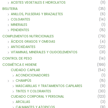
ACEITES VEGETALES E HIDROLATOS
(11)
BISUTERIA
(35)
ANILLOS, PULSERAS Y BRAZALETES
(6)
COLGANTES
(14)
MINERALES
(1)
PENDIENTES
(15)
COMPLEMENTOS NUTRICIONALES
(79)
ÁCIDOS GRASOS Y OMEGAS
(4)
ANTIOXIDANTES
(22)
VITAMINAS, MINERALES Y OLIGOELEMENTOS
(31)
CONTROL DE PESO
(14)
COSMÉTICA E HIGIENE
(199)
CUIDADO CAPILAR
(54)
ACONDICIONADORES
(1)
CHAMPÚS
(15)
MASCARILLAS Y TRATAMIENTOS CAPILARES
(9)
TINTES Y COLORANTES
(30)
CUIDADO CORPORAL Y PERSONAL
(123)
ARCILLAS
(3)
CALMANTES Y ATOPICOS
(8)