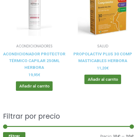
ACONDICIONADORES
SALUD
ACONDICIONADOR PROTECTOR
PROPOLACTIV PLUS 30 COMP
TÉRMICO CAPILAR 250ML
MASTICABLES HERBORA
HERBORA
11,20
€
19,95
€
Añadir al carrito
Añadir al carrito
Buscar
Filtrar por precio
P
P
por:
m
m
Filtrar
Precio:
10€
—
20€