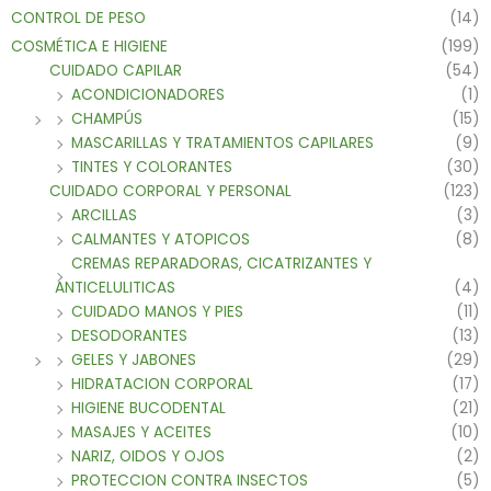
CONTROL DE PESO
(14)
COSMÉTICA E HIGIENE
(199)
CUIDADO CAPILAR
(54)
ACONDICIONADORES
(1)
CHAMPÚS
(15)
MASCARILLAS Y TRATAMIENTOS CAPILARES
(9)
TINTES Y COLORANTES
(30)
CUIDADO CORPORAL Y PERSONAL
(123)
ARCILLAS
(3)
CALMANTES Y ATOPICOS
(8)
CREMAS REPARADORAS, CICATRIZANTES Y
ANTICELULITICAS
(4)
CUIDADO MANOS Y PIES
(11)
DESODORANTES
(13)
GELES Y JABONES
(29)
HIDRATACION CORPORAL
(17)
HIGIENE BUCODENTAL
(21)
MASAJES Y ACEITES
(10)
NARIZ, OIDOS Y OJOS
(2)
PROTECCION CONTRA INSECTOS
(5)