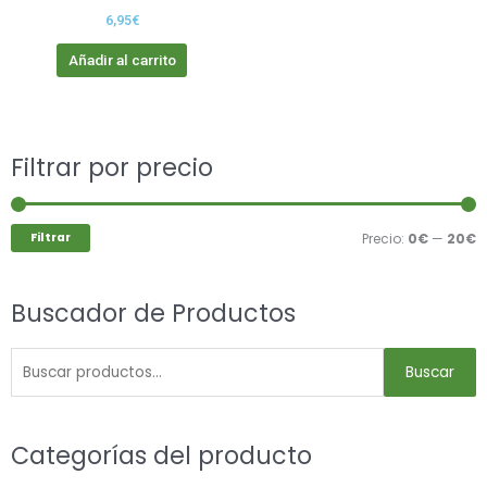
6,95
€
Añadir al carrito
Buscar
Filtrar por precio
P
P
por:
m
m
Filtrar
Precio:
0€
—
20€
Buscador de Productos
Buscar
Categorías del producto