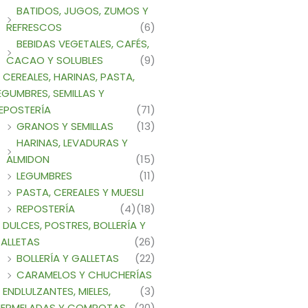
BATIDOS, JUGOS, ZUMOS Y
REFRESCOS
(6)
BEBIDAS VEGETALES, CAFÉS,
CACAO Y SOLUBLES
(9)
CEREALES, HARINAS, PASTA,
EGUMBRES, SEMILLAS Y
EPOSTERÍA
(71)
GRANOS Y SEMILLAS
(13)
HARINAS, LEVADURAS Y
ALMIDON
(15)
LEGUMBRES
(11)
PASTA, CEREALES Y MUESLI
REPOSTERÍA
(4)
(18)
DULCES, POSTRES, BOLLERÍA Y
ALLETAS
(26)
BOLLERÍA Y GALLETAS
(22)
CARAMELOS Y CHUCHERÍAS
ENDLULZANTES, MIELES,
(3)
ERMELADAS Y COMPOTAS
(20)