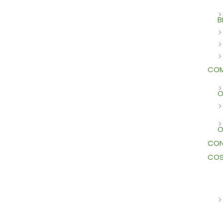
B
COM
O
O
CON
COS