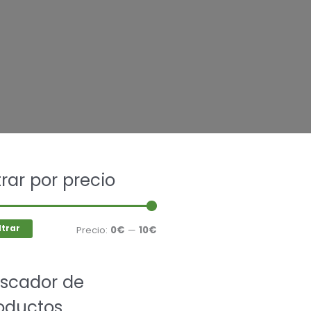
car
ltrar por precio
Precio
Precio
mínimo
máximo
ltrar
Precio:
0€
—
10€
scador de
oductos