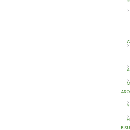
C
A
M
ARO
Y
H
BISU