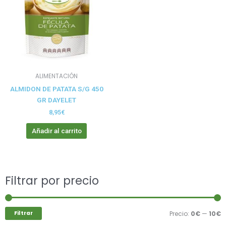
ALIMENTACIÓN
ALMIDON DE PATATA S/G 450
GR DAYELET
8,95
€
Añadir al carrito
Buscar
Filtrar por precio
P
P
por:
m
m
Filtrar
Precio:
0€
—
10€