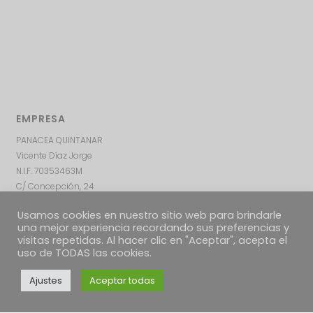
EMPRESA
PANACEA QUINTANAR
Vicente Díaz Jorge
N.I.F. 70353463M
C/ Concepción, 24
Quintanar de la Orden, 45800
Usamos cookies en nuestro sitio web para brindarle
Toledo – ESPAÑA
una mejor experiencia recordando sus preferencias y
visitas repetidas. Al hacer clic en "Aceptar", acepta el
uso de TODAS las cookies.
Ajustes
Aceptar todas