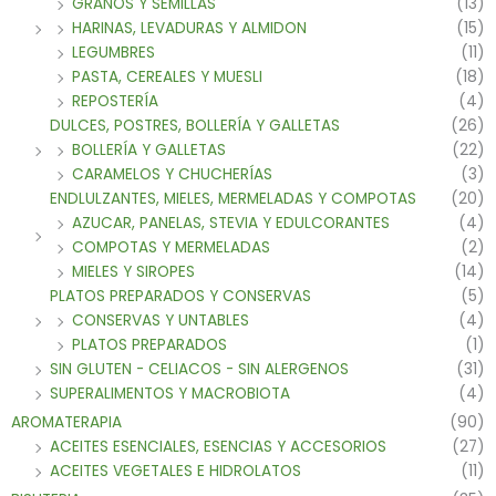
GRANOS Y SEMILLAS
(13)
HARINAS, LEVADURAS Y ALMIDON
(15)
LEGUMBRES
(11)
PASTA, CEREALES Y MUESLI
(18)
REPOSTERÍA
(4)
DULCES, POSTRES, BOLLERÍA Y GALLETAS
(26)
BOLLERÍA Y GALLETAS
(22)
CARAMELOS Y CHUCHERÍAS
(3)
ENDLULZANTES, MIELES, MERMELADAS Y COMPOTAS
(20)
AZUCAR, PANELAS, STEVIA Y EDULCORANTES
(4)
COMPOTAS Y MERMELADAS
(2)
MIELES Y SIROPES
(14)
PLATOS PREPARADOS Y CONSERVAS
(5)
CONSERVAS Y UNTABLES
(4)
PLATOS PREPARADOS
(1)
SIN GLUTEN - CELIACOS - SIN ALERGENOS
(31)
SUPERALIMENTOS Y MACROBIOTA
(4)
AROMATERAPIA
(90)
ACEITES ESENCIALES, ESENCIAS Y ACCESORIOS
(27)
ACEITES VEGETALES E HIDROLATOS
(11)