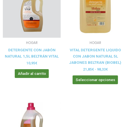
múlt
hasta
vari
98,33€
Las
opci
se
pue
elegi
HOGAR
HOGAR
en
DETERGENTE CON JABÓN
VITAL DETERGENTE LIQUIDO
la
NATURAL 1,5L BELTRÁN VITAL
CON JABON NATURAL 5L
pági
JABONES BELTRAN (BIOBEL)
de
10,95
€
prod
21,85
€
-
98,33
€
Añadir al carrito
Seleccionar opciones