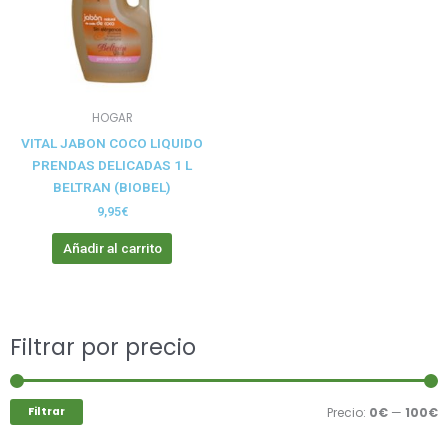
HOGAR
VITAL JABON COCO LIQUIDO
PRENDAS DELICADAS 1 L
BELTRAN (BIOBEL)
9,95
€
Añadir al carrito
Buscar
Filtrar por precio
P
P
por:
m
m
Filtrar
Precio:
0€
—
100€