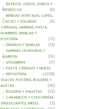
BATIDOS, JUGOS, ZUMOS Y
REFRESCOS
(6)
BEBIDAS VEGETALES, CAFÉS,
CACAO Y SOLUBLES
(9)
CEREALES, HARINAS, PASTA,
EGUMBRES, SEMILLAS Y
EPOSTERÍA
(71)
GRANOS Y SEMILLAS
(13)
HARINAS, LEVADURAS Y
ALMIDON
(15)
LEGUMBRES
(11)
PASTA, CEREALES Y MUESLI
REPOSTERÍA
(4)
(18)
DULCES, POSTRES, BOLLERÍA Y
ALLETAS
(26)
BOLLERÍA Y GALLETAS
(22)
CARAMELOS Y CHUCHERÍAS
ENDLULZANTES, MIELES,
(3)
ERMELADAS Y COMPOTAS
(20)