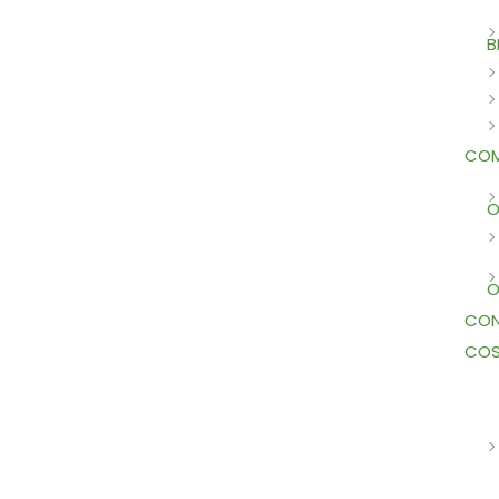
B
COM
O
O
CON
COS