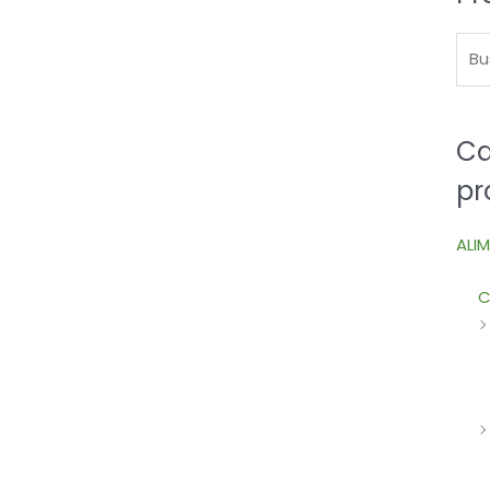
Ca
pr
ALI
C