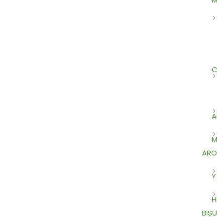
C
A
M
ARO
Y
H
BISU