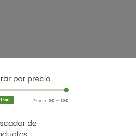
car
ltrar por precio
Precio
Precio
mínimo
máximo
ltrar
Precio:
0€
—
10€
scador de
oductos