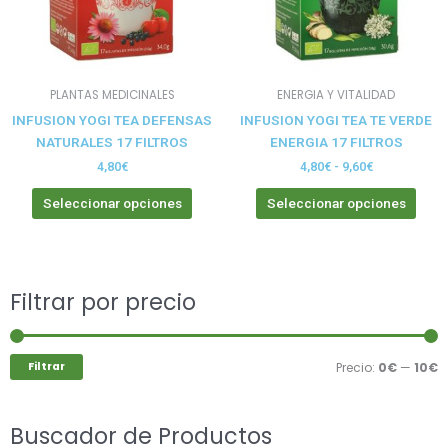
opciones
opci
se
se
pueden
pue
elegir
elegi
PLANTAS MEDICINALES
ENERGIA Y VITALIDAD
en
en
INFUSION YOGI TEA DEFENSAS
INFUSION YOGI TEA TE VERDE
la
la
NATURALES 17 FILTROS
ENERGIA 17 FILTROS
página
pági
de
de
4,80
€
4,80
€
-
9,60
€
producto
prod
Seleccionar opciones
Seleccionar opciones
Buscar
Filtrar por precio
P
P
por:
m
m
Filtrar
Precio:
0€
—
10€
Buscador de Productos