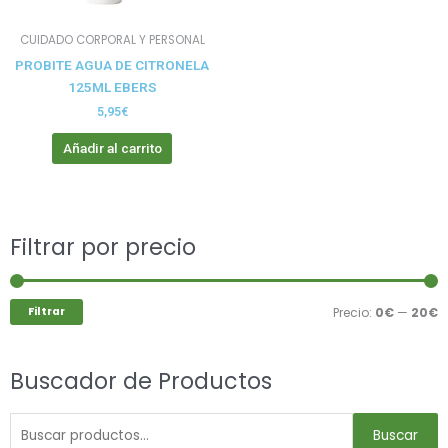
CUIDADO CORPORAL Y PERSONAL
PROBITE AGUA DE CITRONELA
125ML EBERS
5,95
€
Añadir al carrito
Buscar
Filtrar por precio
P
P
por:
m
m
Filtrar
Precio:
0€
—
20€
Buscador de Productos
Buscar