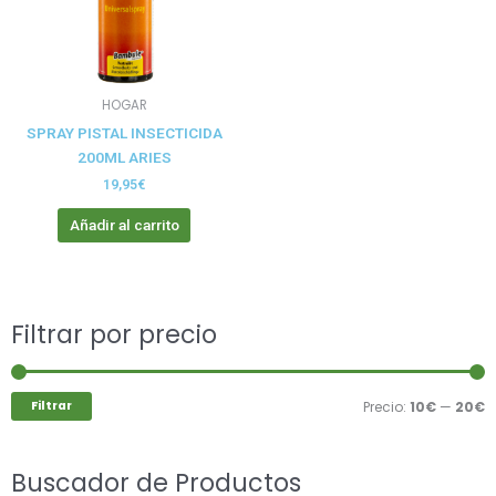
HOGAR
SPRAY PISTAL INSECTICIDA
200ML ARIES
19,95
€
Añadir al carrito
Buscar
Filtrar por precio
P
P
por:
m
m
Filtrar
Precio:
10€
—
20€
Buscador de Productos