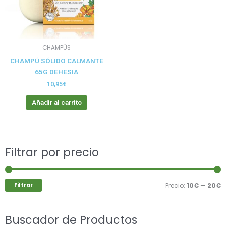
CHAMPÚS
CHAMPÚ SÓLIDO CALMANTE
65G DEHESIA
10,95
€
Añadir al carrito
Buscar
Filtrar por precio
P
P
por:
m
m
Filtrar
Precio:
10€
—
20€
Buscador de Productos