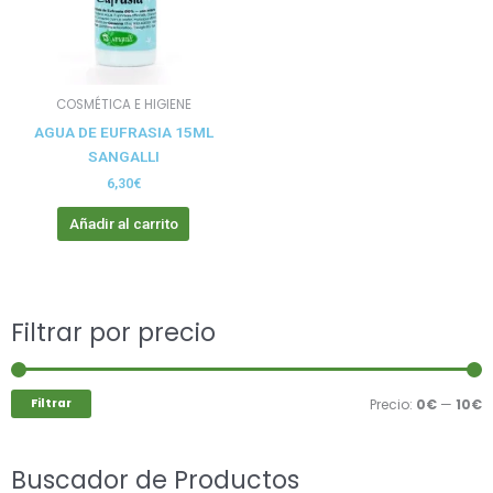
COSMÉTICA E HIGIENE
AGUA DE EUFRASIA 15ML
SANGALLI
6,30
€
Añadir al carrito
Buscar
Filtrar por precio
P
P
por:
m
m
Filtrar
Precio:
0€
—
10€
Buscador de Productos