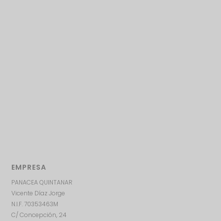
EMPRESA
PANACEA QUINTANAR
Vicente Díaz Jorge
N.I.F. 70353463M
C/ Concepción, 24