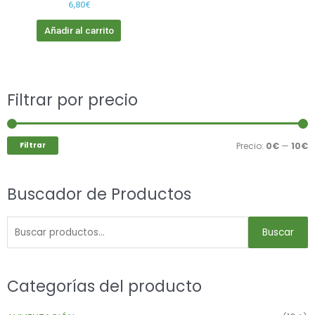
6,80
€
Añadir al carrito
Buscar
Filtrar por precio
P
P
por:
m
m
Filtrar
Precio:
0€
—
10€
Buscador de Productos
Buscar
Categorías del producto