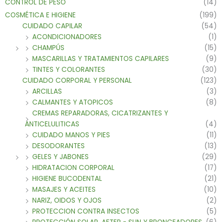
CONTROL DE PESO
(14)
COSMÉTICA E HIGIENE
(199)
CUIDADO CAPILAR
(54)
ACONDICIONADORES
(1)
CHAMPÚS
(15)
MASCARILLAS Y TRATAMIENTOS CAPILARES
(9)
TINTES Y COLORANTES
(30)
CUIDADO CORPORAL Y PERSONAL
(123)
ARCILLAS
(3)
CALMANTES Y ATOPICOS
(8)
CREMAS REPARADORAS, CICATRIZANTES Y
ANTICELULITICAS
(4)
CUIDADO MANOS Y PIES
(11)
DESODORANTES
(13)
GELES Y JABONES
(29)
HIDRATACION CORPORAL
(17)
HIGIENE BUCODENTAL
(21)
MASAJES Y ACEITES
(10)
NARIZ, OIDOS Y OJOS
(2)
PROTECCION CONTRA INSECTOS
(5)