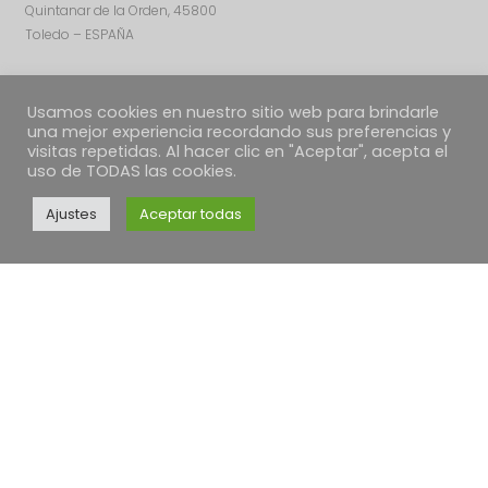
Quintanar de la Orden, 45800
Toledo – ESPAÑA
Usamos cookies en nuestro sitio web para brindarle
una mejor experiencia recordando sus preferencias y
visitas repetidas. Al hacer clic en "Aceptar", acepta el
uso de TODAS las cookies.
Ajustes
Aceptar todas
TEXTOS LEGALES
Política de Cookies
Política de envíos
Condiciones Generales
Desestimiento, devoluciones y reclamaciones