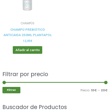
CHAMPÚS
CHAMPÚ PREBIÓTICO
ANTICAIDA 250ML PLANTAPOL
12,95
€
Añadir al carrito
Buscar
Filtrar por precio
P
P
por:
m
m
Filtrar
Precio:
10€
—
20€
Buscador de Productos