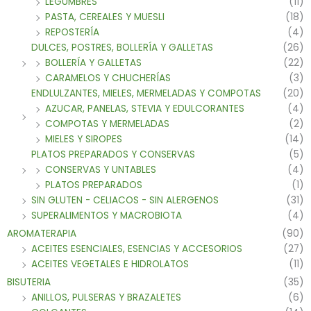
LEGUMBRES
(11)
PASTA, CEREALES Y MUESLI
(18)
REPOSTERÍA
(4)
DULCES, POSTRES, BOLLERÍA Y GALLETAS
(26)
BOLLERÍA Y GALLETAS
(22)
CARAMELOS Y CHUCHERÍAS
(3)
ENDLULZANTES, MIELES, MERMELADAS Y COMPOTAS
(20)
AZUCAR, PANELAS, STEVIA Y EDULCORANTES
(4)
COMPOTAS Y MERMELADAS
(2)
MIELES Y SIROPES
(14)
PLATOS PREPARADOS Y CONSERVAS
(5)
CONSERVAS Y UNTABLES
(4)
PLATOS PREPARADOS
(1)
SIN GLUTEN - CELIACOS - SIN ALERGENOS
(31)
SUPERALIMENTOS Y MACROBIOTA
(4)
AROMATERAPIA
(90)
ACEITES ESENCIALES, ESENCIAS Y ACCESORIOS
(27)
ACEITES VEGETALES E HIDROLATOS
(11)
BISUTERIA
(35)
ANILLOS, PULSERAS Y BRAZALETES
(6)