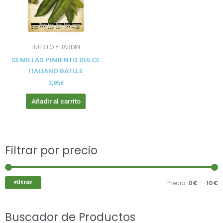
HUERTO Y JARDIN
SEMILLAS PIMIENTO DULCE
ITALIANO BATLLE
3,95
€
Añadir al carrito
Buscar
Filtrar por precio
P
P
por:
m
m
Filtrar
Precio:
0€
—
10€
Buscador de Productos