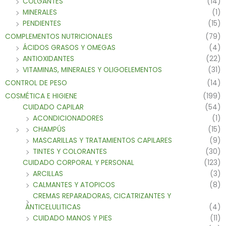
COLGANTES
(14)
MINERALES
(1)
PENDIENTES
(15)
COMPLEMENTOS NUTRICIONALES
(79)
ÁCIDOS GRASOS Y OMEGAS
(4)
ANTIOXIDANTES
(22)
VITAMINAS, MINERALES Y OLIGOELEMENTOS
(31)
CONTROL DE PESO
(14)
COSMÉTICA E HIGIENE
(199)
CUIDADO CAPILAR
(54)
ACONDICIONADORES
(1)
CHAMPÚS
(15)
MASCARILLAS Y TRATAMIENTOS CAPILARES
(9)
TINTES Y COLORANTES
(30)
CUIDADO CORPORAL Y PERSONAL
(123)
ARCILLAS
(3)
CALMANTES Y ATOPICOS
(8)
CREMAS REPARADORAS, CICATRIZANTES Y
ANTICELULITICAS
(4)
CUIDADO MANOS Y PIES
(11)