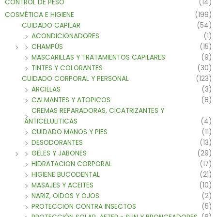
CONTROL DE PESO
(14)
COSMÉTICA E HIGIENE
(199)
CUIDADO CAPILAR
(54)
ACONDICIONADORES
(1)
CHAMPÚS
(15)
MASCARILLAS Y TRATAMIENTOS CAPILARES
(9)
TINTES Y COLORANTES
(30)
CUIDADO CORPORAL Y PERSONAL
(123)
ARCILLAS
(3)
CALMANTES Y ATOPICOS
(8)
CREMAS REPARADORAS, CICATRIZANTES Y
ANTICELULITICAS
(4)
CUIDADO MANOS Y PIES
(11)
DESODORANTES
(13)
GELES Y JABONES
(29)
HIDRATACION CORPORAL
(17)
HIGIENE BUCODENTAL
(21)
MASAJES Y ACEITES
(10)
NARIZ, OIDOS Y OJOS
(2)
PROTECCION CONTRA INSECTOS
(5)