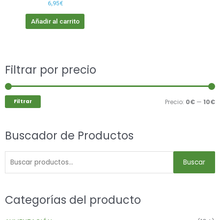
6,95
€
Añadir al carrito
Buscar
Filtrar por precio
P
P
por:
m
m
Filtrar
Precio:
0€
—
10€
Buscador de Productos
Buscar
Categorías del producto