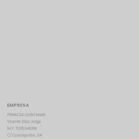
EMPRESA
PANACEA QUINTANAR
Vicente Díaz Jorge
N.I.F. 70353463M
C/ Concepción, 24