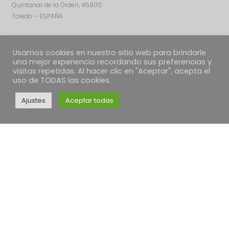
Quintanar de la Orden, 45800
Toledo – ESPAÑA
Usamos cookies en nuestro sitio web para brindarle
una mejor experiencia recordando sus preferencias y
visitas repetidas. Al hacer clic en "Aceptar", acepta el
uso de TODAS las cookies.
Ajustes
Aceptar todas
TEXTOS LEGALES
Política de Cookies
Política de envíos
Condiciones Generales
Desestimiento, devoluciones y reclamaciones