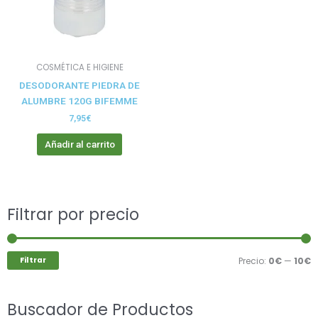
COSMÉTICA E HIGIENE
DESODORANTE PIEDRA DE
ALUMBRE 120G BIFEMME
7,95
€
Añadir al carrito
Buscar
Filtrar por precio
P
P
por:
m
m
Filtrar
Precio:
0€
—
10€
Buscador de Productos