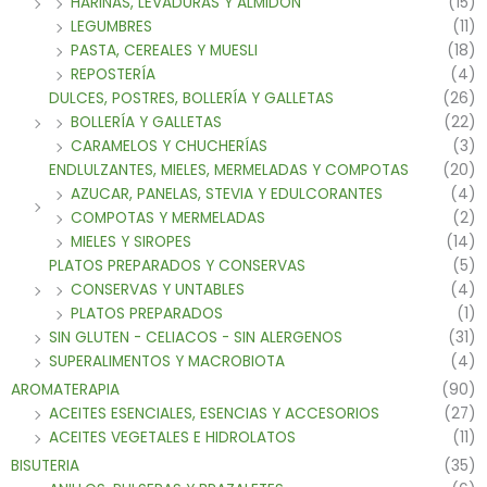
HARINAS, LEVADURAS Y ALMIDON
(15)
LEGUMBRES
(11)
PASTA, CEREALES Y MUESLI
(18)
REPOSTERÍA
(4)
DULCES, POSTRES, BOLLERÍA Y GALLETAS
(26)
BOLLERÍA Y GALLETAS
(22)
CARAMELOS Y CHUCHERÍAS
(3)
ENDLULZANTES, MIELES, MERMELADAS Y COMPOTAS
(20)
AZUCAR, PANELAS, STEVIA Y EDULCORANTES
(4)
COMPOTAS Y MERMELADAS
(2)
MIELES Y SIROPES
(14)
PLATOS PREPARADOS Y CONSERVAS
(5)
CONSERVAS Y UNTABLES
(4)
PLATOS PREPARADOS
(1)
SIN GLUTEN - CELIACOS - SIN ALERGENOS
(31)
SUPERALIMENTOS Y MACROBIOTA
(4)
AROMATERAPIA
(90)
ACEITES ESENCIALES, ESENCIAS Y ACCESORIOS
(27)
ACEITES VEGETALES E HIDROLATOS
(11)
BISUTERIA
(35)