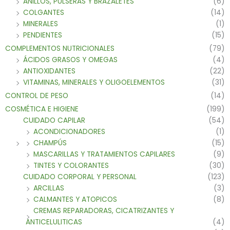
ANILLOS, PULSERAS Y BRAZALETES
(6)
COLGANTES
(14)
MINERALES
(1)
PENDIENTES
(15)
COMPLEMENTOS NUTRICIONALES
(79)
ÁCIDOS GRASOS Y OMEGAS
(4)
ANTIOXIDANTES
(22)
VITAMINAS, MINERALES Y OLIGOELEMENTOS
(31)
CONTROL DE PESO
(14)
COSMÉTICA E HIGIENE
(199)
CUIDADO CAPILAR
(54)
ACONDICIONADORES
(1)
CHAMPÚS
(15)
MASCARILLAS Y TRATAMIENTOS CAPILARES
(9)
TINTES Y COLORANTES
(30)
CUIDADO CORPORAL Y PERSONAL
(123)
ARCILLAS
(3)
CALMANTES Y ATOPICOS
(8)
CREMAS REPARADORAS, CICATRIZANTES Y
ANTICELULITICAS
(4)