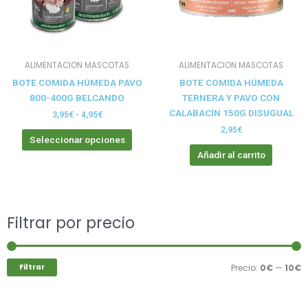
opciones
se
pueden
elegir
ALIMENTACION MASCOTAS
ALIMENTACION MASCOTAS
en
BOTE COMIDA HÚMEDA PAVO
BOTE COMIDA HÚMEDA
la
800-400G BELCANDO
TERNERA Y PAVO CON
página
CALABACÍN 150G DISUGUAL
de
3,95
€
-
4,95
€
producto
2,95
€
Seleccionar opciones
Añadir al carrito
Buscar
Filtrar por precio
P
P
por:
m
m
Filtrar
Precio:
0€
—
10€