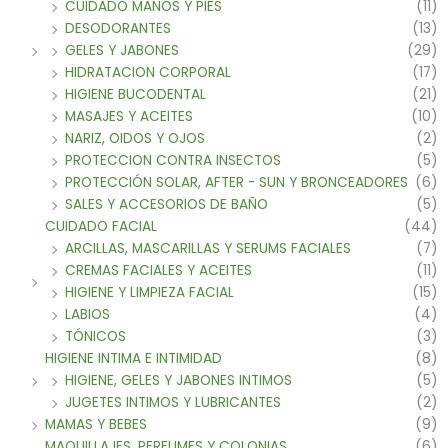
CUIDADO MANOS Y PIES
(11)
DESODORANTES
(13)
GELES Y JABONES
(29)
HIDRATACION CORPORAL
(17)
HIGIENE BUCODENTAL
(21)
MASAJES Y ACEITES
(10)
NARIZ, OIDOS Y OJOS
(2)
PROTECCION CONTRA INSECTOS
(5)
PROTECCIÓN SOLAR, AFTER - SUN Y BRONCEADORES
(6)
SALES Y ACCESORIOS DE BAÑO
(5)
CUIDADO FACIAL
(44)
ARCILLAS, MASCARILLAS Y SERUMS FACIALES
(7)
CREMAS FACIALES Y ACEITES
(11)
HIGIENE Y LIMPIEZA FACIAL
(15)
LABIOS
(4)
TÓNICOS
(3)
HIGIENE INTIMA E INTIMIDAD
(8)
HIGIENE, GELES Y JABONES INTIMOS
(5)
JUGETES INTIMOS Y LUBRICANTES
(2)
MAMAS Y BEBES
(9)
MAQUILLAJES, PERFUMES Y COLONIAS
(6)