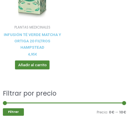
PLANTAS MEDICINALES
INFUSIÓN TÉ VERDE MATCHA Y
ORTIGA 20 FILTROS
HAMPSTEAD
4,95
€
Añadir al carrito
Buscar
Filtrar por precio
P
P
por:
m
m
Filtrar
Precio:
0€
—
10€