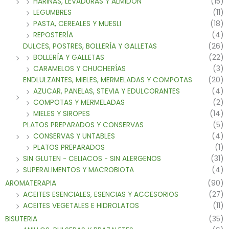
HARINAS, LEVADURAS Y ALMIDON
(15)
LEGUMBRES
(11)
PASTA, CEREALES Y MUESLI
(18)
REPOSTERÍA
(4)
DULCES, POSTRES, BOLLERÍA Y GALLETAS
(26)
BOLLERÍA Y GALLETAS
(22)
CARAMELOS Y CHUCHERÍAS
(3)
ENDLULZANTES, MIELES, MERMELADAS Y COMPOTAS
(20)
AZUCAR, PANELAS, STEVIA Y EDULCORANTES
(4)
COMPOTAS Y MERMELADAS
(2)
MIELES Y SIROPES
(14)
PLATOS PREPARADOS Y CONSERVAS
(5)
CONSERVAS Y UNTABLES
(4)
PLATOS PREPARADOS
(1)
SIN GLUTEN - CELIACOS - SIN ALERGENOS
(31)
SUPERALIMENTOS Y MACROBIOTA
(4)
AROMATERAPIA
(90)
ACEITES ESENCIALES, ESENCIAS Y ACCESORIOS
(27)
ACEITES VEGETALES E HIDROLATOS
(11)
BISUTERIA
(35)