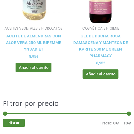
ACEITES VEGETALES E HIDROLATOS
COSMÉTICA E HIGIENE
ACEITE DE ALMENDRAS CON
GEL DE DUCHA ROSA
ALOE VERA 250 ML BIFEMME
DAMASCENA Y MANTECA DE
YNSADIET
KARITE 500 ML GREEN
PHARMACY
8,95
€
6,95
€
Añadir al carrito
Añadir al carrito
Buscar
Filtrar por precio
P
P
por:
m
m
Filtrar
Precio:
0€
—
10€