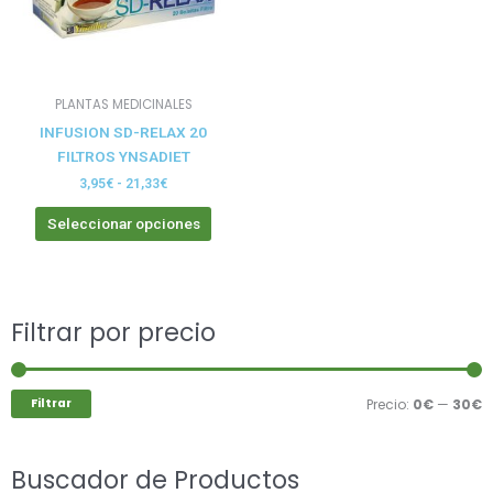
opciones
se
pueden
elegir
PLANTAS MEDICINALES
en
INFUSION SD-RELAX 20
la
FILTROS YNSADIET
página
de
3,95
€
-
21,33
€
producto
Seleccionar opciones
Buscar
Filtrar por precio
P
P
por:
m
m
Filtrar
Precio:
0€
—
30€
Buscador de Productos