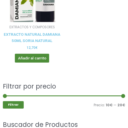
EXTRACTOS Y COMPOSORES
EXTRACTO NATURAL DAMIANA
50ML SORIA NATURAL
12,70
€
Añadir al carrito
Buscar
Filtrar por precio
P
P
por:
m
m
Filtrar
Precio:
10€
—
20€
Buscador de Productos