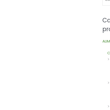
Ca
pr
ALI
C