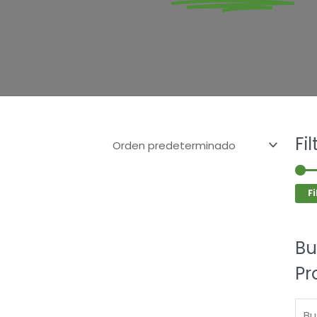
Bus
Fi
por:
Fi
Bu
Pr