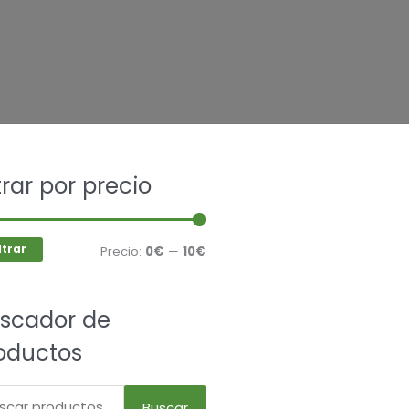
car
ltrar por precio
Precio
Precio
mínimo
máximo
ltrar
Precio:
0€
—
10€
scador de
oductos
Buscar