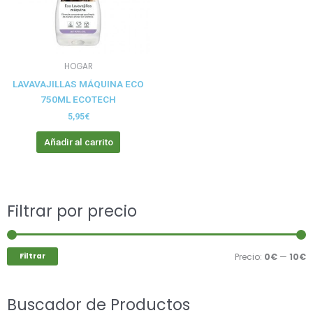
HOGAR
LAVAVAJILLAS MÁQUINA ECO
750ML ECOTECH
5,95
€
Añadir al carrito
Buscar
Filtrar por precio
P
P
por:
m
m
Filtrar
Precio:
0€
—
10€
Buscador de Productos