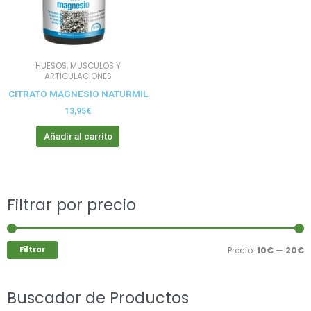
HUESOS, MUSCULOS Y
ARTICULACIONES
CITRATO MAGNESIO NATURMIL
13,95
€
Añadir al carrito
Buscar
Filtrar por precio
P
P
por:
m
m
Filtrar
Precio:
10€
—
20€
Buscador de Productos