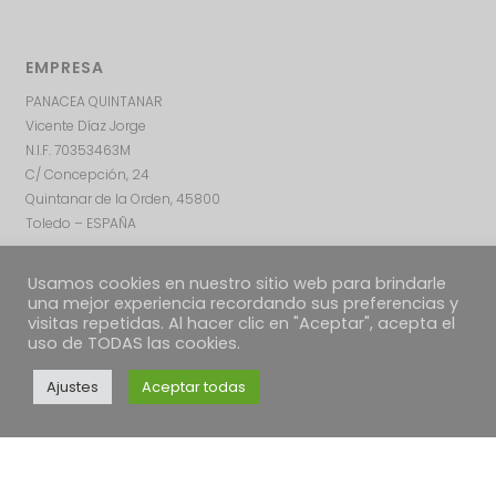
EMPRESA
PANACEA QUINTANAR
Vicente Díaz Jorge
N.I.F. 70353463M
C/ Concepción, 24
Quintanar de la Orden, 45800
Toledo – ESPAÑA
Usamos cookies en nuestro sitio web para brindarle
una mejor experiencia recordando sus preferencias y
visitas repetidas. Al hacer clic en "Aceptar", acepta el
uso de TODAS las cookies.
Ajustes
Aceptar todas