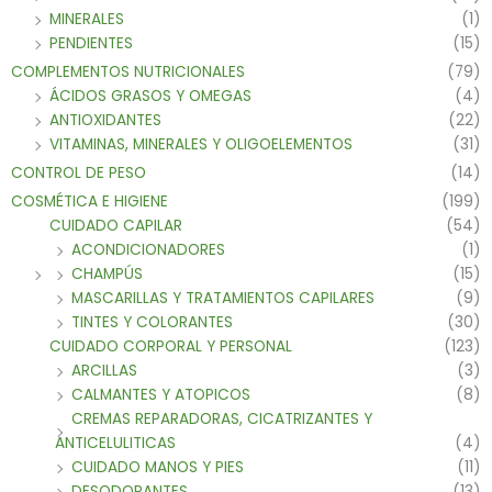
MINERALES
(1)
PENDIENTES
(15)
COMPLEMENTOS NUTRICIONALES
(79)
ÁCIDOS GRASOS Y OMEGAS
(4)
ANTIOXIDANTES
(22)
VITAMINAS, MINERALES Y OLIGOELEMENTOS
(31)
CONTROL DE PESO
(14)
COSMÉTICA E HIGIENE
(199)
CUIDADO CAPILAR
(54)
ACONDICIONADORES
(1)
CHAMPÚS
(15)
MASCARILLAS Y TRATAMIENTOS CAPILARES
(9)
TINTES Y COLORANTES
(30)
CUIDADO CORPORAL Y PERSONAL
(123)
ARCILLAS
(3)
CALMANTES Y ATOPICOS
(8)
CREMAS REPARADORAS, CICATRIZANTES Y
ANTICELULITICAS
(4)
CUIDADO MANOS Y PIES
(11)
DESODORANTES
(13)